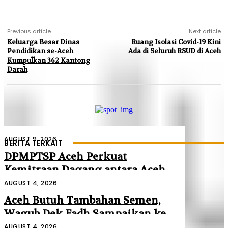
Previous article
Next article
Keluarga Besar Dinas
Ruang Isolasi Covid-19 Kini
Pendidikan se-Aceh
Ada di Seluruh RSUD di Aceh
Kumpulkan 362 Kantong
Darah
AUGUST 9, 2026
BERITA TERKAIT
DPMPTSP Aceh Perkuat
Kemitraan Dagang antara Aceh
dan Malaysia
AUGUST 4, 2026
Aceh Butuh Tambahan Semen,
Wagub Dek Fadh Sampaikan ke
Mendagri dan Danantara
AUGUST 4, 2026