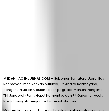
MEDAN | ACEHJURNAL.COM
– Gubernur Sumatera Utara, Edy
Rahmayadi menikahkan putrinya, Siti Andira Rahmayana,
dengan Arifuddin Maulana Basri pagi tadi. Mantan Panglima
TNI Jenderal (Purn) Gatot Nurmantyo dan Plt Gubernur Aceh,
Nova Iriansyah menjadi saksi pernikahan ini.
Momen bahagia itu diunggah Edy dalam akun Instagram-nya,