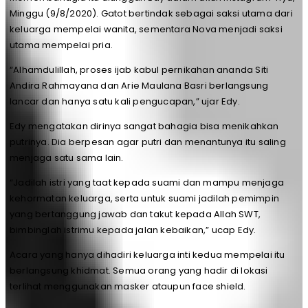
Minggu (9/8/2020). Gatot bertindak sebagai saksi utama dari
keluarga mempelai wanita, sementara Nova menjadi saksi
utama mempelai pria.
“Alhamdulillah, proses ijab kabul pernikahan ananda Siti
Andira Rahmayana dan Arie Maulana Basri berlangsung
lancar dan hanya satu kali pengucapan,” ujar Edy.
Edy mengatakan dirinya sangat bahagia bisa menikahkan
putrinya. Dia berpesan agar putri dan menantunya itu saling
menjaga satu sama lain.
“Jadilah istri yang taat kepada suami dan mampu menjaga
kehormatan keluarga, serta untuk suami jadilah pemimpin
yang bertanggung jawab dan takut kepada Allah SWT,
bimbinglah istrimu kepada jalan kebaikan,” ucap Edy.
Acara yang hanya dihadiri keluarga inti kedua mempelai itu
berlangsung khidmat. Semua orang yang hadir di lokasi
terlihat menggunakan masker ataupun face shield.