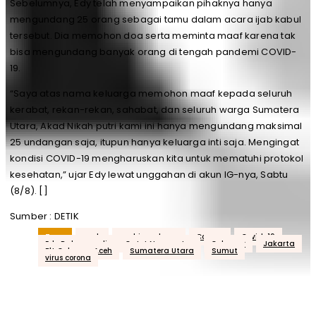
Sebelumnya, Edy telah menyampaikan pihaknya hanya
mengundang 25 orang sebagai tamu dalam acara ijab kabul
tersebut. Dia memohon doa serta meminta maaf karena tak
bisa mengundang banyak orang di tengah pandemi COVID-
19.
“Saya atas nama keluarga memohon maaf kepada seluruh
kerabat, rekan-rekan, sahabat, dan seluruh warga Sumatera
Utara, Akad Nikah putri kami ini hanya mengundang maksimal
25 undangan saja, itupun hanya keluarga inti saja. Mengingat
kondisi COVID-19 mengharuskan kita untuk mematuhi protokol
kesehatan,” ujar Edy lewat unggahan di akun IG-nya, Sabtu
(8/8). []
Sumber : DETIK
Tags
aceh
acehjurnal.com
Corona
Covid-19
Edy Rahmayadi
Gatot Nurmantyo
Gubernur
Jakarta
Plt Gubernur Aceh
Sumatera Utara
Sumut
virus corona