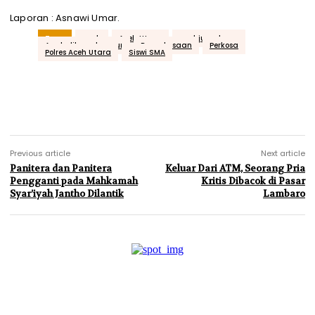
Laporan : Asnawi Umar.
Tags
aceh
Aceh Utara
acehjurnal.com
Anak dibawah umur
Pemerkosaan
Perkosa
Polres Aceh Utara
Siswi SMA
Previous article
Next article
Panitera dan Panitera
Keluar Dari ATM, Seorang Pria
Pengganti pada Mahkamah
Kritis Dibacok di Pasar
Syar’iyah Jantho Dilantik
Lambaro