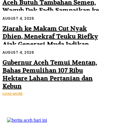
Aceh Butuh Tambahan Semen,
Wagub Dek Fadh Sampaikan ke
Mendagri dan Danantara
AUGUST 4, 2026
Ziarah ke Makam Cut Nyak
Dhien, Menekraf Teuku Riefky
Ajak Generasi Muda Jadikan
Sejarah Inspirasi Masa Depan
AUGUST 4, 2026
Gubernur Aceh Temui Mentan,
Bahas Pemulihan 107 Ribu
Hektare Lahan Pertanian dan
Kebun
LOAD MORE