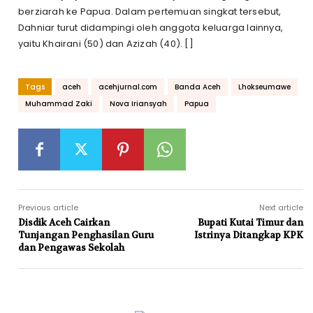
berziarah ke Papua. Dalam pertemuan singkat tersebut,
Dahniar turut didampingi oleh anggota keluarga lainnya,
yaitu Khairani (50) dan Azizah (40). []
Tags
aceh
acehjurnal.com
Banda Aceh
Lhokseumawe
Muhammad Zaki
Nova Iriansyah
Papua
Previous article
Next article
Disdik Aceh Cairkan
Bupati Kutai Timur dan
Tunjangan Penghasilan Guru
Istrinya Ditangkap KPK
dan Pengawas Sekolah