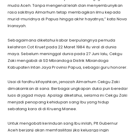
muda Aceh. Tanpa mengenal lelah dan menyembunyikan
rasa sakitnya Almarhum tetap membagikan ilmu kepada
murid-muridnya di Papua hingga akhir hayatnya,” kata Nova
Iriansyah.
Sebagaimana diketahui kabar berpulangnya pemuda
kelahiran Cot Kruet pada 22 Maret 1984 itu viral di dunia
maya. Sebelum meninggal dunia pada 27 Juni lalu, Cekgu
Zaki mengabdi di SD Mbiandoga Distrik Mbiandoga
Kabupaten Intan Jaya Provinsi Papua, sebagai guru honorer.
Usai di fardhu kifayahkan, jenazah Almarhum Cekgu Zaki
dimakamkan di sana. Berbagai ungkapan duka pun beredar
luas di jagad maya. Apalagi diketahui, selama ini Cekgu Zaki
menjadi penopang kehidupan sang Ibu yang hidup
sebatang kara di di Krueng Manee.
Untuk mengobati kerinduan sang Ibu inilah, Plt Gubernur
Aceh berjanji akan memfasilitasi jika keluarga ingin