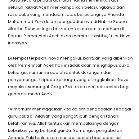
“Saya secara pribadi dan atas nama Pemerintah dan
seluruh rakyat Aceh menyampaikan belasungkawa dan
rasa duka yang mendalam, atas berpulangnya Ananda
Muhammad Zaki dalam pengabdiannya di Nabire Papua.
Jika Ibu Dahniar ingin berziarah ke makam almarhum di
Papua, Pemerintah Aceh akan memfasilitasi Ibu,” ujar Nova
Iriansyah.
Di tempat terpisah, Nova mengakui, bantuan yang diberikan
oleh Pemerintah Aceh hari ini tidak akan menghapus duka
keluarga, namun ini adalah bentuk dukungan dan
penyemangat kepada keluarga yang ditinggkalkan. Nova
meyakini semangat Cekgu Zaki akan menjadi contoh bagi
generasi muda Aceh.
“Almarhum meninggalkan kita dalam pengabdian sebagai
guru bakti di wilayah yang sangat jauh dengan tanah
kelahirannya, Allah tentu akan membalasnya dengan
kebaikan yang berlipat ganda. Semangat pengabdian
Ananda Zaki tentu akan menjadi contoh bagi generasi