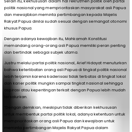
Selain itu, kekhususan dalam hal rekrutmen politik oleh partai
politik nasional yang memprioritaskan masyarakat asli Papua
dan mewajibkan meminta pertimbangan kepada Majelis
Rakyat Papua dinilai sudah sesuai dengan semangat otonomi
khusus Papua.
Dengan adanya kewajiban itu, Mahkamah Konstitusi
memandang orang-orang asli Papua memiliki peran penting
dan bertindak sebagai subjek utama.
Justru melalui partai politik nasional, Arief Hidayat menuturkan
bahwa keterlibatan orang asli Papua di tingkat politik nasional
lebih terjamin karena kaderisasi tidak terbatas di tingkat lokal
dan karier politik mungkin sampai tingkat nasional sehingga
aspirasi atau kepentingan terkait dengan Papua lebih mudah
tersalurkan.
“Dengan demikian, meskipun tidak diberikan kekhususan
untuk membentuk partai politik lokal, adanya ketentuan untuk
memprioritaskan orang asli Papua dan kewajiban untuk
meminta pertimbangan Majelis Rakyat Papua dalam