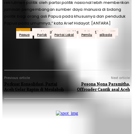
rekrutmen politik oleh partai politik nasional lebih memberikan
jaminan pengembangan sumber daya manusia di bidang
politik bagi orang asli Papua pada khususnya dan penduduk
Papua pada umumnya,” kata Arief Hidayat. [ANTARA]
Tags
acehjurnal.com
Mahkamah Konstitusi
MK
Papua
Parlok
Partai Lokal
Pemilu
pilkada
Previous article
Next article
Perkuat Konsolidasi, Partai
Pesona Nona Paramitha,
Aceh Gelar Rapim di Meulaboh
Offroader Cantik asal Aceh