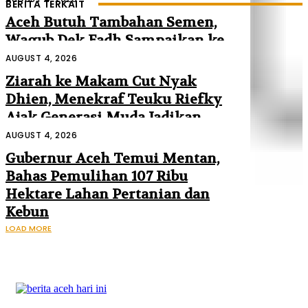
BERITA TERKAIT
Aceh Butuh Tambahan Semen,
Wagub Dek Fadh Sampaikan ke
Mendagri dan Danantara
AUGUST 4, 2026
Ziarah ke Makam Cut Nyak
Dhien, Menekraf Teuku Riefky
Ajak Generasi Muda Jadikan
Sejarah Inspirasi Masa Depan
AUGUST 4, 2026
Gubernur Aceh Temui Mentan,
Bahas Pemulihan 107 Ribu
Hektare Lahan Pertanian dan
Kebun
LOAD MORE