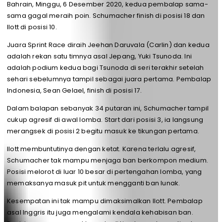
Bahrain, Minggu, 6 Desember 2020, kedua pembalap sama-
sama gagal meraih poin. Schumacher finish di posisi 18 dan
Ilott di posisi 10.
Juara Sprint Race diraih Jeehan Daruvala (Carlin) dan kedua
adalah rekan satu timnya asal Jepang, Yuki Tsunoda. Ini
adalah podium kedua bagi Tsunoda di seri terakhir setelah
sehari sebelumnya tampil sebagai juara pertama. Pembalap
Indonesia, Sean Gelael, finish di posisi 17.
Dalam balapan sebanyak 34 putaran ini, Schumacher tampil
cukup agresif di awal lomba. Start dari posisi 3, ia langsung
merangsek di posisi 2 begitu masuk ke tikungan pertama.
Ilott membuntutinya dengan ketat. Karena terlalu agresif,
Schumacher tak mampu menjaga ban berkompon medium.
Posisi melorot di luar 10 besar di pertengahan lomba, yang
memaksanya masuk pit untuk mengganti ban lunak.
Kesempatan ini tak mampu dimaksimalkan Ilott. Pembalap
asal Inggris itu juga mengalami kendala kehabisan ban.