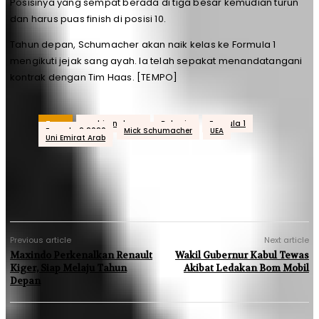
Posisinya yang sempat berada di tiga besar kemudian turun
dan harus puas finish di posisi 10.
Tahun depan, Schumacher akan naik kelas ke Formula 1
mengikuti jejak sang ayah. Ia telah sepakat menandatangani
kontrak dengan Tim Haas. [TEMPO]
Tags
acehjurnal.com
Bahrain
Formula 1
Formula 2 2020
Mick Schumacher
UEA
Uni Emirat Arab
Previous article
Next article
Maxindo Perkenalkan Renault
Wakil Gubernur Kabul Tewas
Kiger, Siap Melaju Tahun
Akibat Ledakan Bom Mobil
Depan