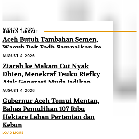
AUGUST 4, 2026
BERITA TERKAIT
Aceh Butuh Tambahan Semen,
Wagub Dek Fadh Sampaikan ke
Mendagri dan Danantara
AUGUST 4, 2026
Ziarah ke Makam Cut Nyak
Dhien, Menekraf Teuku Riefky
Ajak Generasi Muda Jadikan
Sejarah Inspirasi Masa Depan
AUGUST 4, 2026
Gubernur Aceh Temui Mentan,
Bahas Pemulihan 107 Ribu
Hektare Lahan Pertanian dan
Kebun
LOAD MORE