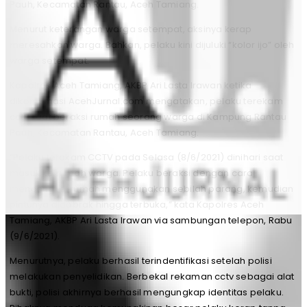
Pauh, Kecamatan Rantau, Aceh Tamiang.
Menurut keterangan warga setempat, aksinya kerap
meresahkan warga. Bahkan, pelaku kini dijuluki “kolor ijo” oleh
warga setempat.
Kapolres Aceh Tamiang, AKBP Ari Lasta Irawan ketika
dikonfirmasi AcehJurnal.com mengatakan, pelaku terekam
cctv saat beraksi rumah seorang warga di Kampung Rantau
Pauh, Kecamatan Rantau, Aceh Tamiang.
“Pelaku terekam CCTV pada Selasa (8/6/2021) dinihari saat
masuk ke rumah warga. Pelaku beraksi dengan cara
mencongkel rumah menggunakan sebilah parang, kemudian
pintunya didobrak hingga terbuka,” kata Kapolres Aceh
Tamiang, AKBP Ari Lasta Irawan via sambungan telepon, Rabu
(9/6/2021).
Menurutnya, pelaku berhasil terindentifikasi setelah polisi
melakukan penyelidikan. Berbekal rekaman cctv sebagai alat
bukti, polisi akhirnya berhasil mengungkap identitas pelaku.