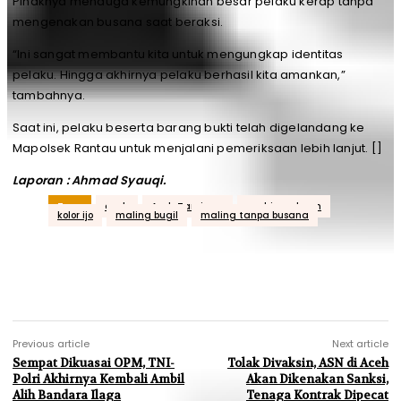
Pihaknya menduga kemungkinan besar pelaku kerap tanpa
mengenakan busana saat beraksi.
“Ini sangat membantu kita untuk mengungkap identitas
pelaku. Hingga akhirnya pelaku berhasil kita amankan,”
tambahnya.
Saat ini, pelaku beserta barang bukti telah digelandang ke
Mapolsek Rantau untuk menjalani pemeriksaan lebih lanjut. []
Laporan : Ahmad Syauqi.
Tags
aceh
Aceh Tamiang
acehjurnal.com
kolor ijo
maling bugil
maling tanpa busana
Previous article
Next article
Sempat Dikuasai OPM, TNI-
Tolak Divaksin, ASN di Aceh
Polri Akhirnya Kembali Ambil
Akan Dikenakan Sanksi,
Alih Bandara Ilaga
Tenaga Kontrak Dipecat