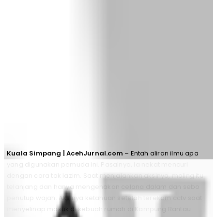
Kuala Simpang | AcehJurnal.com
– Entah aliran ilmu apa
yang digunakan pemuda ini. Pasalnya, ia nekat mencuri
dengan cara tak lazim. Saat menjalankan aksinya, maling itu
telanjang dan hanya mengenakan celana dalam dan sebo
penutup wajah. Aksinya ketahuan setelah terekam cctv saat
menyelinap masuk di sebuah rumah di Kampung Rantau