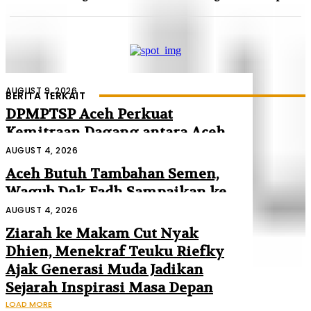
AUGUST 9, 2026
BERITA TERKAIT
DPMPTSP Aceh Perkuat
Kemitraan Dagang antara Aceh
dan Malaysia
AUGUST 4, 2026
Aceh Butuh Tambahan Semen,
Wagub Dek Fadh Sampaikan ke
Mendagri dan Danantara
AUGUST 4, 2026
Ziarah ke Makam Cut Nyak
Dhien, Menekraf Teuku Riefky
Ajak Generasi Muda Jadikan
Sejarah Inspirasi Masa Depan
LOAD MORE