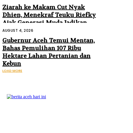
Ziarah ke Makam Cut Nyak
Dhien, Menekraf Teuku Riefky
Ajak Generasi Muda Jadikan
Sejarah Inspirasi Masa Depan
AUGUST 4, 2026
Gubernur Aceh Temui Mentan,
Bahas Pemulihan 107 Ribu
Hektare Lahan Pertanian dan
Kebun
LOAD MORE