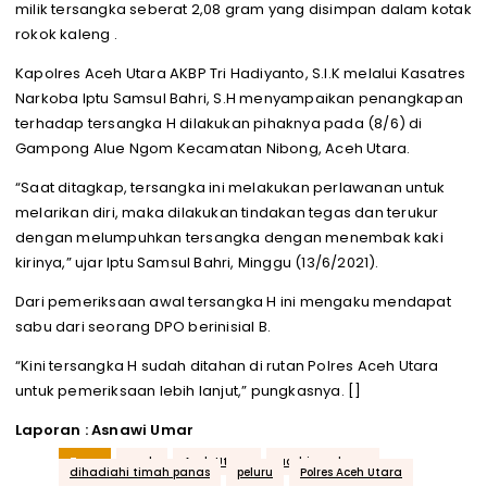
milik tersangka seberat 2,08 gram yang disimpan dalam kotak
rokok kaleng .
Kapolres Aceh Utara AKBP Tri Hadiyanto, S.I.K melalui Kasatres
Narkoba Iptu Samsul Bahri, S.H menyampaikan penangkapan
terhadap tersangka H dilakukan pihaknya pada (8/6) di
Gampong Alue Ngom Kecamatan Nibong, Aceh Utara.
“Saat ditagkap, tersangka ini melakukan perlawanan untuk
melarikan diri, maka dilakukan tindakan tegas dan terukur
dengan melumpuhkan tersangka dengan menembak kaki
kirinya,” ujar Iptu Samsul Bahri, Minggu (13/6/2021).
Dari pemeriksaan awal tersangka H ini mengaku mendapat
sabu dari seorang DPO berinisial B.
“Kini tersangka H sudah ditahan di rutan Polres Aceh Utara
untuk pemeriksaan lebih lanjut,” pungkasnya. []
Laporan : Asnawi Umar
Tags
aceh
Aceh Utara
acehjurnal.com
dihadiahi timah panas
peluru
Polres Aceh Utara