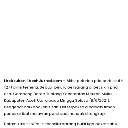
Lhoksukon | AcehJurnal.com
– Akhir pelarian pria berinisial H
(27) akhir terhenti. Sebutir peluru bersarang di betis kiri pria
asal Gampong Baree Tualang Kecamatan Meurah Mulia,
Kabupaten Aceh Utara pada Minggu Selasa (8/6/2021).
Pengedar narkoba jenis sabu ini terpaksa dihadiahi timah
panas akibat melawan polisi saat hendak ditangkap.
Dalam kasus ini Polisi menyita barang bukti tiga paket sabu