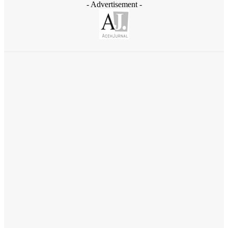
- Advertisement -
Daerah
Ziarah ke Makam Cut Nyak Dhien, Menekraf Teuku Riefky Ajak
Generasi Muda Jadikan Sejarah Inspirasi Masa Depan
August 4, 2026
Daerah
Gubernur Aceh Temui Mentan, Bahas Pemulihan 107 Ribu
Hektare Lahan Pertanian dan Kebun
August 4, 2026
Daerah
Pemerintah Aceh Evaluasi Kelangkaan, SBA Tambah Pasokan
Semen Andalas