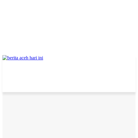
Home
Daerah
Lebih 60 Persen Pasien Meninggal Covid di Aceh Punya Penyakit
Penyerta