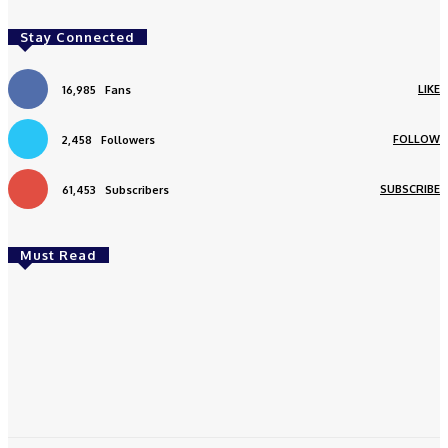
Stay Connected
LIKE
16,985
Fans
FOLLOW
2,458
Followers
SUBSCRIBE
61,453
Subscribers
Must Read
Daerah
Aceh Butuh Tambahan Semen, Wagub Dek Fadh
Sampaikan ke Mendagri dan Danantara
redaksi
-
August 4, 2026