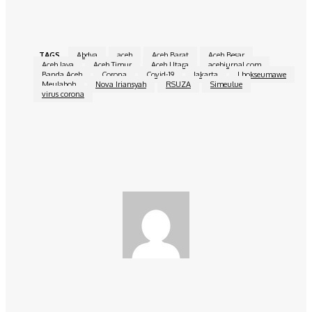
kita,” kata Iswanto. []
TAGS
Abdya
aceh
Aceh Barat
Aceh Besar
Aceh Jaya
Aceh Timur
Aceh Utara
acehjurnal.com
Banda Aceh
Corona
Covid-19
Jakarta
Lhokseumawe
Meulaboh
Nova Iriansyah
RSUZA
Simeulue
virus corona
Facebook
Twitter
Pinterest
WhatsApp
redaksi