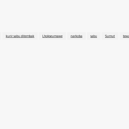
 barang bukti 2 kg sabu dan satu unit hanpdhone. Saat ini
t.
[Inews.id]
kurir sabu ditembak
Lhokseumawe
narkoba
sabu
Sumut
tew
Twitter
Pinterest
WhatsApp