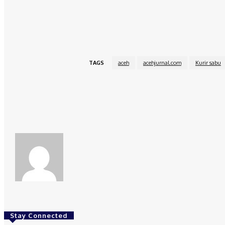
Irsan mengatakan dari tangan tersangka, petugas menyita
melakukan pengembangan terkait pemesan sabu tersebu
TAGS
aceh
acehjurnal.com
Kurir sabu
Share
Facebook
redaksi
Stay Connected