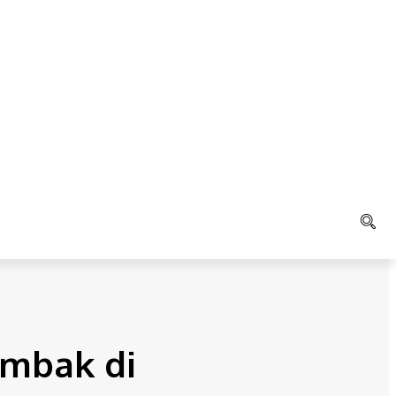
LAIN
K
AGAMA
embak di