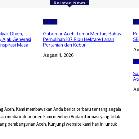
Related News
Daerah
Da
Nyak Dhien,
Gubernur Aceh Temui Mentan, Bahas
Pe
 Ajak Generasi
Pemulihan 107 Ribu Hektare Lahan
SB
Inspirasi Masa
Pertanian dan Kebun
Au
August 4, 2026
Da
Sa
At
Au
ng Aceh. Kami membawakan Anda berita terbaru tentang segala
putan media independen kami memberi Anda informasi yang tidak
ng pembangunan Aceh. Kunjungi website kami hari ini untuk