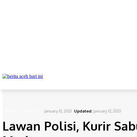
ABOUT
REDAKSI
CONTACT
PRIVACY POLICY
DAERAH
NAS
Home
Daerah
Lawan Polisi, Kurir Sabu Asal Aceh Tewas Ditembak di Medan
January 12, 2021
Updated:
January 12, 2021
DAERAH
HUKUM
Lawan Polisi, Kurir S