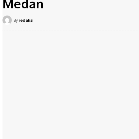
Medan
By
redaksi
Share
Facebook
Twit