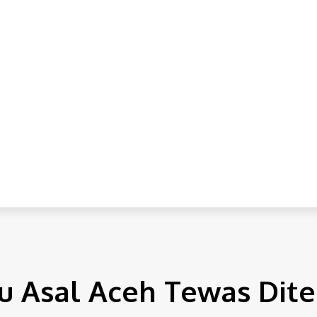
IONAL
INTERNASIONAL
HUKUM
EKONOMI
POLITI
abu Asal Aceh Tewas Dit