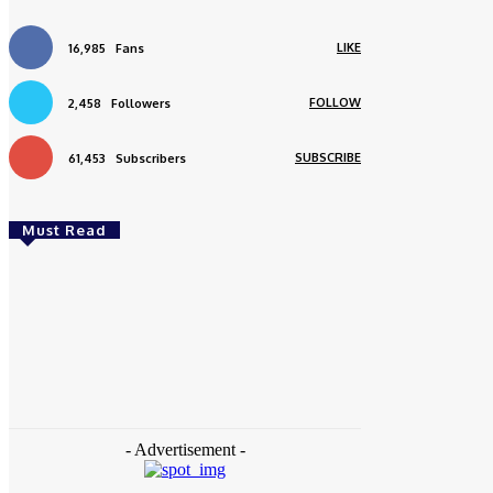
LIKE
16,985
Fans
FOLLOW
2,458
Followers
SUBSCRIBE
61,453
Subscribers
Must Read
Daerah
Aceh Butuh Tambahan Semen, Wagub Dek
Fadh Sampaikan ke Mendagri dan Danantara
redaksi
-
August 4, 2026
- Advertisement -