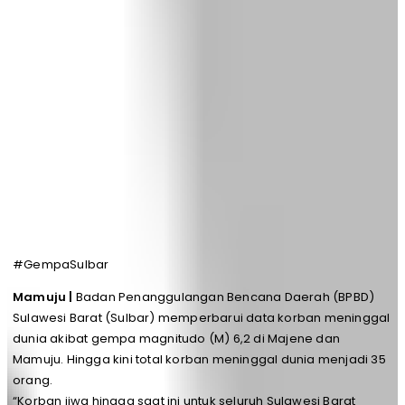
#GempaSulbar
Mamuju |
Badan Penanggulangan Bencana Daerah (BPBD)
Sulawesi Barat (Sulbar) memperbarui data korban meninggal
dunia akibat gempa magnitudo (M) 6,2 di Majene dan
Mamuju. Hingga kini total korban meninggal dunia menjadi 35
orang.
“Korban jiwa hingga saat ini untuk seluruh Sulawesi Barat