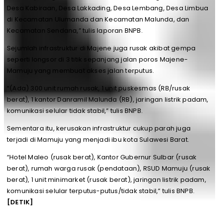
Desa Kabiraan, Desa Lakkading, Desa Lembang, Desa Limbua
di Kecamatan Ulumanda dan Kecamatan Malunda, dan
Kecamatan Sendana,” tulis laporan BNPB.
Sejumlah infrastruktur di Majene juga rusak akibat gempa
seperti longsor di 3 titik sepanjang jalan poros Majene-
Mamuju yang membuat akses jalan terputus.
“(Ada) 300 unit rumah rusak, 1 unit puskesmas (RB/rusak
berat), 1 kantor Danramil Malunda (RB), jaringan listrik padam,
komunikasi selular tidak stabil,” tulis BNPB.
Sementara itu, kerusakan infrastruktur cukup parah juga
terjadi di Mamuju yang menjadi ibu kota Sulawesi Barat.
“Hotel Maleo (rusak berat), Kantor Gubernur Sulbar (rusak
berat), rumah warga rusak (pendataan), RSUD Mamuju (rusak
berat), 1 unit minimarket (rusak berat), jaringan listrik padam,
komunikasi selular terputus-putus/tidak stabil,” tulis BNPB.
[DETIK]