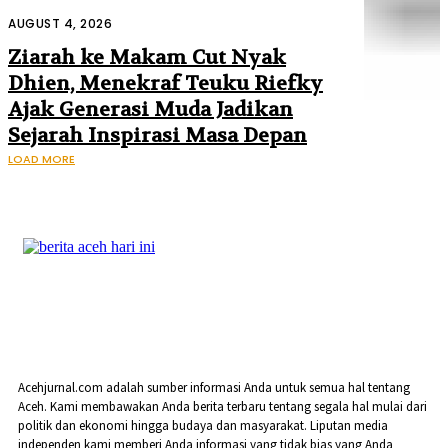
Mendagri dan Danantara
AUGUST 4, 2026
Ziarah ke Makam Cut Nyak
Dhien, Menekraf Teuku Riefky
Ajak Generasi Muda Jadikan
Sejarah Inspirasi Masa Depan
LOAD MORE
Acehjurnal.com adalah sumber informasi Anda untuk semua hal tentang
Aceh. Kami membawakan Anda berita terbaru tentang segala hal mulai dari
politik dan ekonomi hingga budaya dan masyarakat. Liputan media
independen kami memberi Anda informasi yang tidak bias yang Anda