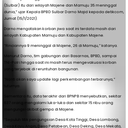
(Sulbar) itu dari wilayah Majene dan Mamuju 35 meninggal
dunia,” ujar Kepala BPBD Sulbar Darno Majid kepada detikcom,
Jumat (15/1/2021).
Darno mengatakan korban jiwa saat ini terdata masih dari
wilayah Kabupaten Mamuju dan Kabupaten Majene.
“Rinciannya 9 meninggal di Majene, 26 di Mamuju,” katanya.
Menurut Darno, tim gabungan dari Basarnas, BPBD, sampai
TNI-Polri hingga saat ini masih terus mengevakuasi korban
yang terjebak di reruntuhan bangunan.
“Nanti akan saya update lagi perkembangan terbarunya,”
tuturnya.
Sementara itu, data terakhir dari BPNPB menyebutkan, sekitar
637 orang mengalami luka-luka dan sekitar 15 ribu orang
mengungsi akibat gempa di Majene.
“Sepuluh titik pengungsian Desa Kota Tinggi, Desa Lombong,
Desa Kayu Angin, Desa Petabean, Desa Deking, Desa Mekata,