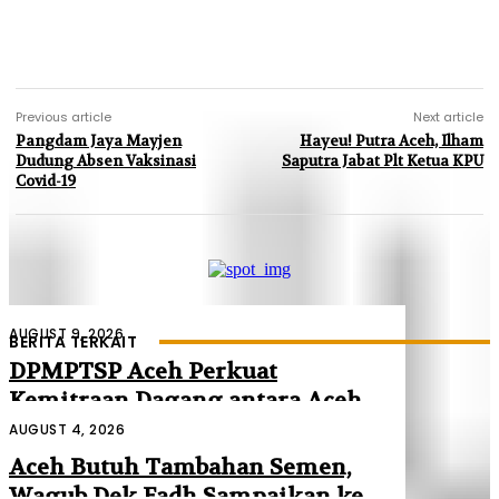
Previous article
Next article
Pangdam Jaya Mayjen
Hayeu! Putra Aceh, Ilham
Dudung Absen Vaksinasi
Saputra Jabat Plt Ketua KPU
Covid-19
AUGUST 9, 2026
BERITA TERKAIT
DPMPTSP Aceh Perkuat
Kemitraan Dagang antara Aceh
dan Malaysia
AUGUST 4, 2026
Aceh Butuh Tambahan Semen,
Wagub Dek Fadh Sampaikan ke