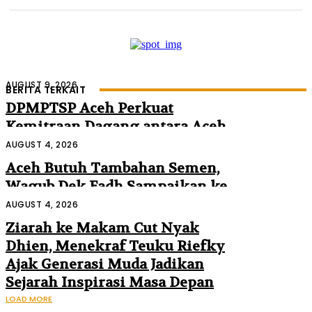
AUGUST 9, 2026
BERITA TERKAIT
DPMPTSP Aceh Perkuat
Kemitraan Dagang antara Aceh
dan Malaysia
AUGUST 4, 2026
Aceh Butuh Tambahan Semen,
Wagub Dek Fadh Sampaikan ke
Mendagri dan Danantara
AUGUST 4, 2026
Ziarah ke Makam Cut Nyak
Dhien, Menekraf Teuku Riefky
Ajak Generasi Muda Jadikan
Sejarah Inspirasi Masa Depan
LOAD MORE