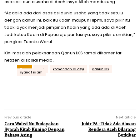
asosiasi dunia usaha di Aceh insya Allah mendukung.
“Apabila ada dari asosiasi dunia usaha yang tidak setuju
dengan qanun ini, baik itu Kadin maupun Hipmi, saya pikir itu
tidak layak menjadi pimpinan Kadin yang ada ada di Aceh.
Jadi ketua Kadin di Papua aja pantasnya, saya pikir demikian,”
pungkas Tuanku Warul.
Kini masalah pelaksanaan Qanun LKS ramai dikomentari
netizen di sosial media.
Tags
aceh
komandan al asyi
qanun lks
syariat islam
Previous article
Next article
Cara Waled Nu Budayakan
Jubir PA : Tidak Ada Alasan
Syarah Kitab Kuning Dengan
Bendera Aceh Dilarang
Bahasa Asing
Berkibar