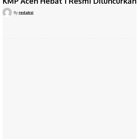
KMP Aceh Hebat 1 Resmi Diluncurkan
By
redaksi
Facebook
Twitter
Pinterest
WhatsApp