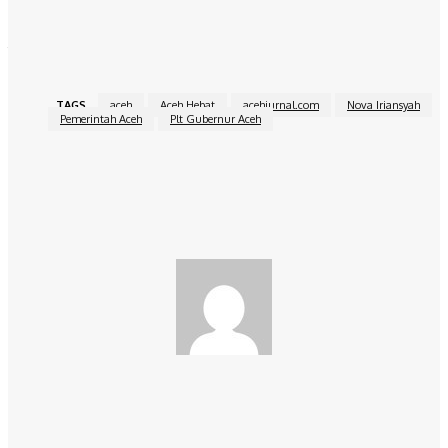
Inspektur Aceh Zulkifli dan Kepala Dinas Perhubungan Aceh
Junaidi. []
TAGS
aceh
Aceh Hebat
acehjurnal.com
Nova Iriansyah
Pemerintah Aceh
Plt Gubernur Aceh
Facebook
Twitter
Pinterest
WhatsApp
redaksi