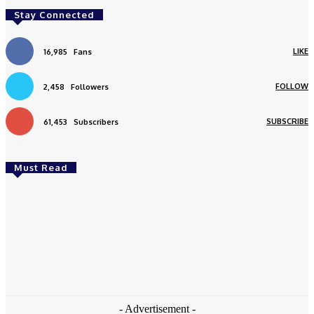
Stay Connected
LIKE
16,985
Fans
FOLLOW
2,458
Followers
SUBSCRIBE
61,453
Subscribers
Must Read
Daerah
Aceh Butuh Tambahan Semen, Wagub Dek Fadh
Sampaikan ke Mendagri dan Danantara
redaksi
-
August 4, 2026
- Advertisement -