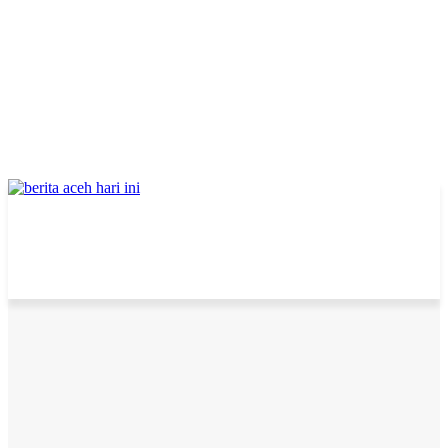
Home
Daerah
KMP Aceh Hebat 1 Resmi Diluncurkan