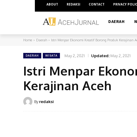
ABOUT
REDAKSI
CONTACT
PRIVACY POLI
DAERAH
N
Home
Daerah
Istri Menpar Ekonomi Kreatif Borong Produk Kerajinan A
May 2, 2021
Updated:
May 2, 2021
DAERAH
WISATA
Istri Menpar Ekono
Kerajinan Aceh
By
redaksi