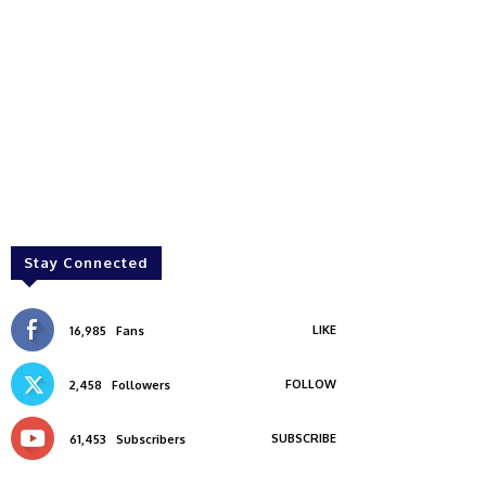
Stay Connected
LIKE
16,985
Fans
FOLLOW
2,458
Followers
SUBSCRIBE
61,453
Subscribers