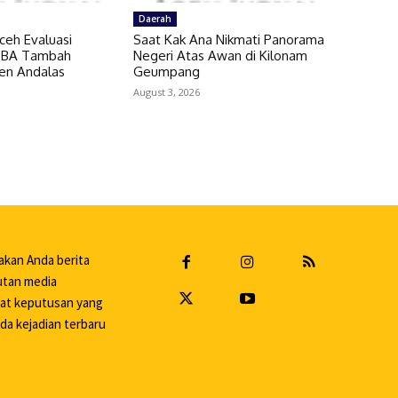
Daerah
ceh Evaluasi
Saat Kak Ana Nikmati Panorama
 SBA Tambah
Negeri Atas Awan di Kilonam
en Andalas
Geumpang
August 3, 2026
akan Anda berita
putan media
uat keputusan yang
da kejadian terbaru