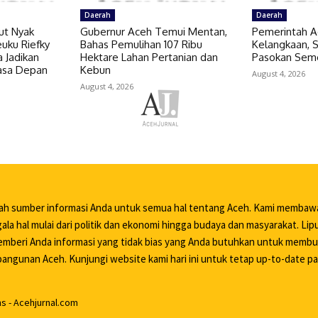
Daerah
Daerah
ut Nyak
Gubernur Aceh Temui Mentan,
Pemerintah A
uku Riefky
Bahas Pemulihan 107 Ribu
Kelangkaan,
 Jadikan
Hektare Lahan Pertanian dan
Pasokan Sem
Masa Depan
Kebun
August 4, 2026
August 4, 2026
lah sumber informasi Anda untuk semua hal tentang Aceh. Kami membaw
ala hal mulai dari politik dan ekonomi hingga budaya dan masyarakat. Li
mberi Anda informasi yang tidak bias yang Anda butuhkan untuk memb
ngunan Aceh. Kunjungi website kami hari ini untuk tetap up-to-date pa
 - Acehjurnal.com