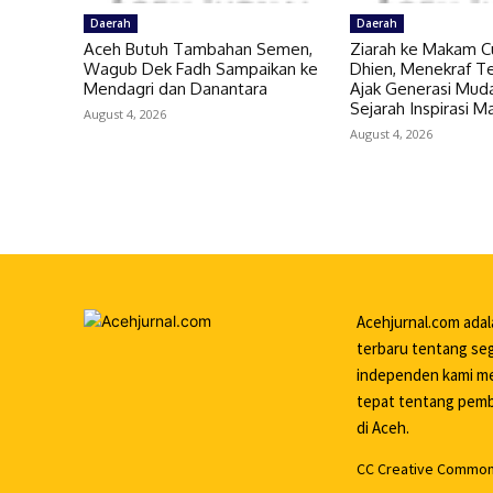
Daerah
Daerah
Aceh Butuh Tambahan Semen,
Ziarah ke Makam C
Wagub Dek Fadh Sampaikan ke
Dhien, Menekraf Te
Mendagri dan Danantara
Ajak Generasi Muda
Sejarah Inspirasi 
August 4, 2026
August 4, 2026
Acehjurnal.com ada
terbaru tentang seg
independen kami me
tepat tentang pemba
di Aceh.
CC Creative Commons