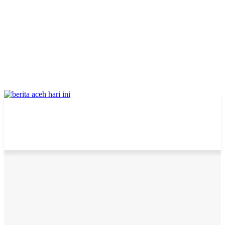
Home
Nasional
Hayeu! Putra Aceh, Ilham Saputra Jabat Plt Ketua KPU