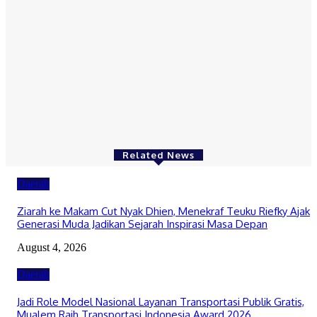
August 4, 2026
Daerah
Pemerintah Aceh Evaluasi Kelangkaan, SBA Tambah Pasokan
Semen Andalas
August 4, 2026
Related News
Daerah
Ziarah ke Makam Cut Nyak Dhien, Menekraf Teuku Riefky Ajak
Generasi Muda Jadikan Sejarah Inspirasi Masa Depan
August 4, 2026
Daerah
Jadi Role Model Nasional Layanan Transportasi Publik Gratis,
Mualem Raih Transportasi Indonesia Award 2026