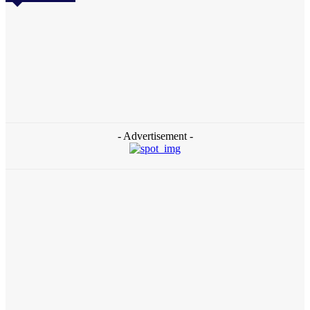
Daerah
Aceh Butuh Tambahan Semen, Wagub Dek Fadh
Sampaikan ke Mendagri dan Danantara
redaksi
-
August 4, 2026
- Advertisement -
Daerah
Ziarah ke Makam Cut Nyak Dhien, Menekraf Teuku Riefky Ajak
Generasi Muda Jadikan Sejarah Inspirasi Masa Depan
August 4, 2026
Daerah
Gubernur Aceh Temui Mentan, Bahas Pemulihan 107 Ribu
Hektare Lahan Pertanian dan Kebun