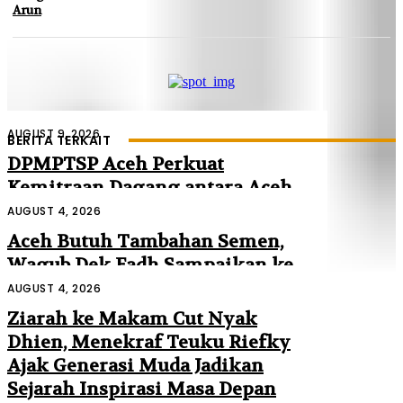
Arun
AUGUST 9, 2026
BERITA TERKAIT
DPMPTSP Aceh Perkuat
Kemitraan Dagang antara Aceh
dan Malaysia
AUGUST 4, 2026
Aceh Butuh Tambahan Semen,
Wagub Dek Fadh Sampaikan ke
Mendagri dan Danantara
AUGUST 4, 2026
Ziarah ke Makam Cut Nyak
Dhien, Menekraf Teuku Riefky
Ajak Generasi Muda Jadikan
Sejarah Inspirasi Masa Depan