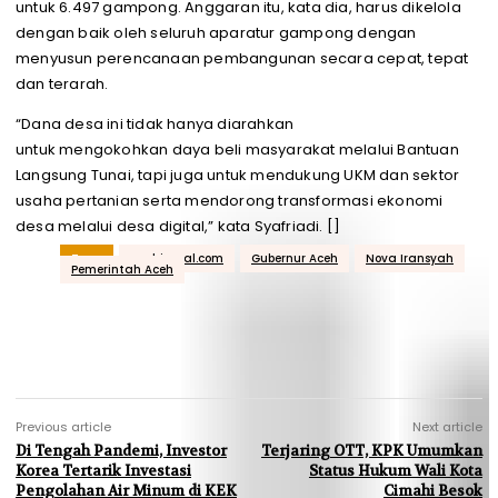
untuk 6.497 gampong. Anggaran itu, kata dia, harus dikelola
dengan baik oleh seluruh aparatur gampong dengan
menyusun perencanaan pembangunan secara cepat, tepat
dan terarah.
“Dana desa ini tidak hanya diarahkan
untuk mengokohkan daya beli masyarakat melalui Bantuan
Langsung Tunai, tapi juga untuk mendukung UKM dan sektor
usaha pertanian serta mendorong transformasi ekonomi
desa melalui desa digital,” kata Syafriadi. []
Tags
acehjurnal.com
Gubernur Aceh
Nova Iransyah
Pemerintah Aceh
Previous article
Next article
Di Tengah Pandemi, Investor
Terjaring OTT, KPK Umumkan
Korea Tertarik Investasi
Status Hukum Wali Kota
Pengolahan Air Minum di KEK
Cimahi Besok