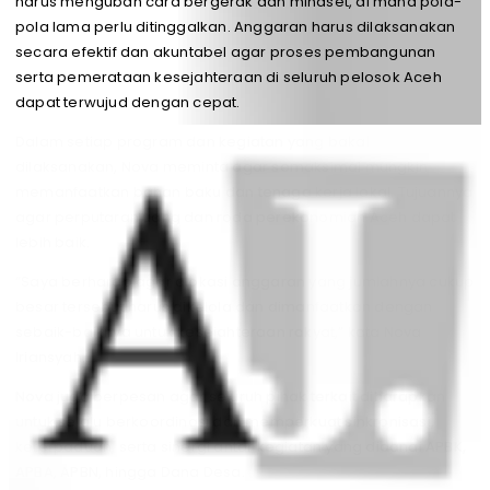
harus mengubah cara bergerak dan mindset, di mana pola-
pola lama perlu ditinggalkan. Anggaran harus dilaksanakan
secara efektif dan akuntabel agar proses pembangunan
serta pemerataan kesejahteraan di seluruh pelosok Aceh
dapat terwujud dengan cepat.
Dalam setiap program dan kegiatan yang bakal
dilaksanakan, Nova meminta agar semaksimal mungkin
memanfaatkan bahan baku dan tenaga kerja lokal. Tujuannya
agar perputaran uang dan roda perekonomian Aceh dapat
lebih baik.
“Saya berharap agar alokasi anggaran yang jumlahnya cukup
besar tersebut harus dikelola dan dimanfaatkan dengan
sebaik-baiknya untuk kesejahteraan rakyat,” kata Nova
Iriansyah.
Nova juga berpesan agar seluruh pihak terkait diharapkan
untuk selalu berkoordinasi dan memperkuat sinkronisasi,
keterpaduan, serta sinergi antar kegiatan yang didanai APBK,
APBA, APBN, hingga Dana Desa.