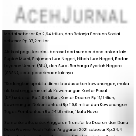
Dalam total anggaran DIPA tersebut, Nova menjelaskan
bahwa Belanja Kementerian/Lembaga itu dilaksanakan oleh
778 Satuan Kerja. Rinciannya Alokasi Belanja Pegawai sebesar
Rp.6,95 triliun, Belanja Barang sebesar Rp.4,53 triliun, Belanja
Modal sebesar Rp.2,94 triliun, dan Belanja Bantuan Sosial
sebesar Rp.37,2 miliar.
Alokasi pagu tersebut berasal dari sumber dana antara lain
Rupiah Murni, Pinjaman Luar Negeri, Hibah Luar Negeri, Badan
Layanan Umum (BLU), dan Surat Berharga Syariah Negara
(SBSN), serta penerimaan lainnya.
“Sedangkan apabila dirinci berdasarkan kewenangan, maka
alokasi anggaran untuk Kewenangan Kantor Pusat
(KP) sebesar Rp.2,94 triliun, Kantor Daerah Rp.11,1 triliun,
Kewenangan Dekonsentrasi Rp.119,9 miliar dan Kewenangan
Tugas Pembantuan Rp.241,6 miliar,” kata Nova.
Sementara itu, untuk Anggaran Transfer ke Daerah dan Dana
Desa Provinsi Aceh Tahun Anggaran 2021 sebesar Rp.34,4