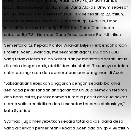
triliun, terdiri dari Dana Bagi Hasil (DBH) Pajak dan Sumber
Daya Alam sebesar Rp.612 miliar, Dana Alokasi Umum sebesar
Rp.14,5 triliun, Dana Alokasi Khusus Fisik sebesar Rp.2,5 triliun,
Dana Alokasi Khusus Non Fisik sebesar Rp.3,4 triliun, Dana
Insentif Daerah sebesar Rp. 519 miliar, Dana Otsus Aceh
sebesar Rp.7,8 triliun, dan Dana Desa sebesar Rp. 4,9 triliun.
Sementara itu, Kepala Kantor Wilayah Ditjen Perbendaharaan
Provinsi Aceh, Syafriadi, menekankan agar DIPA dan TKDD
yang telah diterima oleh Satker dan pemerintah daerah untuk
dikelola dengan baik, efektif dan akuntabel. Tujuannya adalah
untuk peningkatan dan pemerataan pembangunan di Aceh.
“Laksanakan kebijakan anggaran dengan sebaik-baiknya
sehingga pelaksanaan anggaran tahun 2021 semakin terarah
dan berkualitas, perekonomian tumbuh positif dan dua sektor
utama yaitu pendidikan dan kesehatan terjamin alokasinya,”
kata Syafriadi.
Syafriadi juga menyebutkan secara total alokasi dana desa
yang diberikan pemerintah kepada Aceh adalah Rp.4,98 triliun