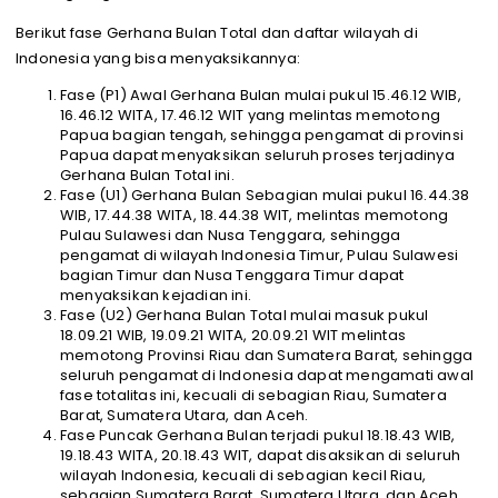
Berikut fase Gerhana Bulan Total dan daftar wilayah di
Indonesia yang bisa menyaksikannya:
Fase (P1) Awal Gerhana Bulan mulai pukul 15.46.12 WIB,
16.46.12 WITA, 17.46.12 WIT yang melintas memotong
Papua bagian tengah, sehingga pengamat di provinsi
Papua dapat menyaksikan seluruh proses terjadinya
Gerhana Bulan Total ini.
Fase (U1) Gerhana Bulan Sebagian mulai pukul 16.44.38
WIB, 17.44.38 WITA, 18.44.38 WIT, melintas memotong
Pulau Sulawesi dan Nusa Tenggara, sehingga
pengamat di wilayah Indonesia Timur, Pulau Sulawesi
bagian Timur dan Nusa Tenggara Timur dapat
menyaksikan kejadian ini.
Fase (U2) Gerhana Bulan Total mulai masuk pukul
18.09.21 WIB, 19.09.21 WITA, 20.09.21 WIT melintas
memotong Provinsi Riau dan Sumatera Barat, sehingga
seluruh pengamat di Indonesia dapat mengamati awal
fase totalitas ini, kecuali di sebagian Riau, Sumatera
Barat, Sumatera Utara, dan Aceh.
Fase Puncak Gerhana Bulan terjadi pukul 18.18.43 WIB,
19.18.43 WITA, 20.18.43 WIT, dapat disaksikan di seluruh
wilayah Indonesia, kecuali di sebagian kecil Riau,
sebagian Sumatera Barat, Sumatera Utara, dan Aceh.