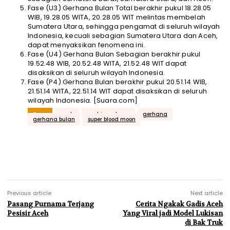
Fase (U3) Gerhana Bulan Total berakhir pukul 18.28.05
WIB, 19.28.05 WITA, 20.28.05 WIT melintas membelah
Sumatera Utara, sehingga pengamat di seluruh wilayah
Indonesia, kecuali sebagian Sumatera Utara dan Aceh,
dapat menyaksikan fenomena ini.
Fase (U4) Gerhana Bulan Sebagian berakhir pukul
19.52.48 WIB, 20.52.48 WITA, 21.52.48 WIT dapat
disaksikan di seluruh wilayah Indonesia.
Fase (P4) Gerhana Bulan berakhir pukul 20.51.14 WIB,
21.51.14 WITA, 22.51.14 WIT dapat disaksikan di seluruh
wilayah Indonesia. [Suara.com]
Tags
aceh
acehjurnal.com
gerhana
gerhana bulan
super blood moon
Previous article
Next article
Pasang Purnama Terjang
Cerita Ngakak Gadis Aceh
Pesisir Aceh
Yang Viral jadi Model Lukisan
di Bak Truk