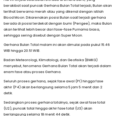
berakibat saat puncak Gerhana Bulan Total terjadi, Bulan akan
terlihat berwarna merah atau yang dikenal dengan istilah
Blood Moon. Dikarenakan posisi Bulan saat terjadi gerhana
berada di posisi terdekat dengan bumi (Perigee), maka Bulan
akan terlihat lebih besar dari fase-fase Purnama biasa,
sehingga sering disebut dengan Super Moon.
Gerhana Bulan Total malam ini akan dimulai pada pukul 15.46
WIB hingga 20.51 WIB.
Badan Meteorologi, Klimatologi, dan Geofisika (BMKG)
menyebut, fenomena Gerhana Bulan Total akan terjadi dalam
enam fase atau proses Gerhana.
Seluruh proses gerhana, sejak fase awal (P1) hingga fase
akhir (P4) akan berlangsung selama 5 jam 5 menit dan 2
detik.
Sedangkan proses gerhana totalnya, sejak awal fase total
(U2), puncak total hingga akhir fase total (U3) akan
berlangsung selama 18 menit 44 detik.