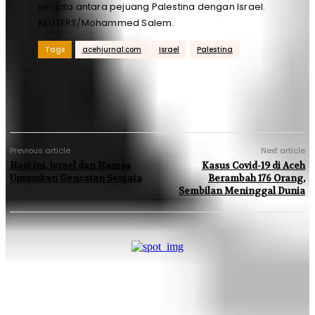
senjata antara pejuang Palestina dengan Israel.
REUTERS/Mohammed Salem.
Tags
acehjurnal.com
Israel
Palestina
Previous article
Next article
Hari Ini, Israel dan Hamas
Kasus Covid-19 di Aceh
Umumkan Gencatan Senjata
Berambah 176 Orang,
Sembilan Meninggal Dunia