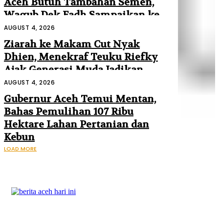
Aceh Butuh Tambahan Semen,
Wagub Dek Fadh Sampaikan ke
Mendagri dan Danantara
AUGUST 4, 2026
Ziarah ke Makam Cut Nyak
Dhien, Menekraf Teuku Riefky
Ajak Generasi Muda Jadikan
Sejarah Inspirasi Masa Depan
AUGUST 4, 2026
Gubernur Aceh Temui Mentan,
Bahas Pemulihan 107 Ribu
Hektare Lahan Pertanian dan
Kebun
LOAD MORE