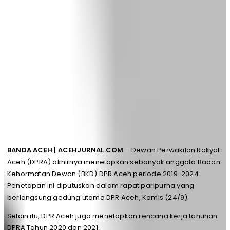
BANDA ACEH | ACEHJURNAL.COM
– Dewan Perwakilan Rakyat
Aceh (DPRA) akhirnya menetapkan sebanyak anggota Badan
Kehormatan Dewan (BKD) DPR Aceh periode 2019-2024.
Penetapan ini diputuskan dalam rapat paripurna yang
berlangsung gedung utama DPR Aceh, Kamis (24/9).
Selain itu, DPR Aceh juga menetapkan rencana kerja tahunan
DPRA Tahun 2020 dan 2021.