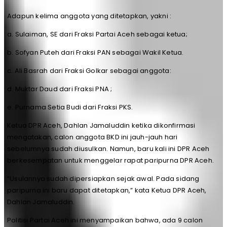
Adapun kelima anggota yang ditetapkan, yakni :
a. Sulaiman, SE dari Fraksi Partai Aceh sebagai ketua;
b. Sofyan Puteh dari Fraksi PAN sebagai Wakil Ketua.
c. Ali Basrah dari Fraksi Golkar sebagai anggota:
d. Muktar Daud dari Fraksi PNA ;
e. Purnama Setia Budi dari Fraksi PKS.
Ketua DPR Aceh, Dahlan Jamaluddin ketika dikonfirmasi
mengatakan, calon anggota BKD ini jauh-jauh hari
sebelumnya sudah diusulkan. Namun, baru kali ini DPR Aceh
berkesempatan untuk menggelar rapat paripurna DPR Aceh.
“Usulannya sudah dipersiapkan sejak awal. Pada sidang
paripurna ini baru dapat ditetapkan,” kata Ketua DPR Aceh,
Dahlan Jamaluddin.
Politisi Partai Aceh ini menyampaikan bahwa, ada 9 calon