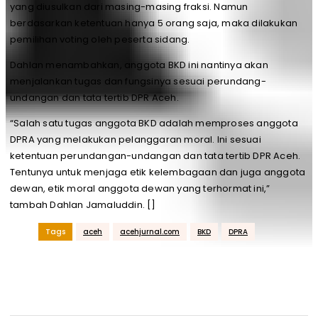
yang diusulkan dari masing-masing fraksi. Namun
berdasarkan ketentuan hanya 5 orang saja, maka dilakukan
pemilihan voting oleh peserta sidang.
Dahlan menambahkan, anggota BKD ini nantinya akan
menjalankan tugas dan fungsinya sesuai perundang-
undangan dan tata tertib DPR Aceh.
“Salah satu tugas anggota BKD adalah memproses anggota
DPRA yang melakukan pelanggaran moral. Ini sesuai
ketentuan perundangan-undangan dan tata tertib DPR Aceh.
Tentunya untuk menjaga etik kelembagaan dan juga anggota
dewan, etik moral anggota dewan yang terhormat ini,”
tambah Dahlan Jamaluddin. []
Tags
aceh
acehjurnal.com
BKD
DPRA