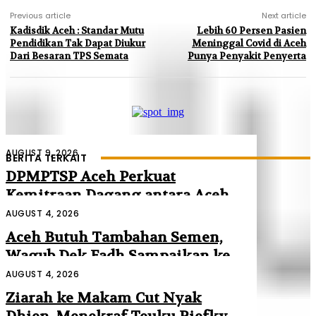
Previous article
Next article
Kadisdik Aceh : Standar Mutu
Lebih 60 Persen Pasien
Pendidikan Tak Dapat Diukur
Meninggal Covid di Aceh
Dari Besaran TPS Semata
Punya Penyakit Penyerta
AUGUST 9, 2026
BERITA TERKAIT
DPMPTSP Aceh Perkuat
Kemitraan Dagang antara Aceh
dan Malaysia
AUGUST 4, 2026
Aceh Butuh Tambahan Semen,
Wagub Dek Fadh Sampaikan ke
Mendagri dan Danantara
AUGUST 4, 2026
Ziarah ke Makam Cut Nyak