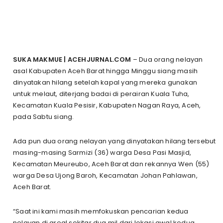
SUKA MAKMUE | ACEHJURNAL.COM
– Dua orang nelayan
asal Kabupaten Aceh Barat hingga Minggu siang masih
dinyatakan hilang setelah kapal yang mereka gunakan
untuk melaut, diterjang badai di perairan Kuala Tuha,
Kecamatan Kuala Pesisir, Kabupaten Nagan Raya, Aceh,
pada Sabtu siang.
Ada pun dua orang nelayan yang dinyatakan hilang tersebut
masing-masing Sarmizi (36) warga Desa Pasi Masjid,
Kecamatan Meureubo, Aceh Barat dan rekannya Wen (55)
warga Desa Ujong Baroh, Kecamatan Johan Pahlawan,
Aceh Barat.
“Saat ini kami masih memfokuskan pencarian kedua
nelayan di areal sekitar dua mil dari lokasi awal kedua