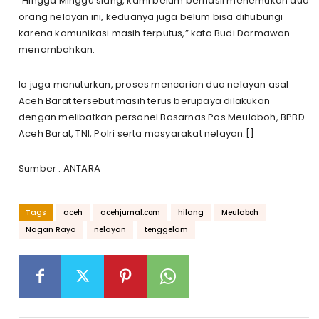
“Hingga Minggu siang, kami belum berhasil menemukan dua
orang nelayan ini, keduanya juga belum bisa dihubungi
karena komunikasi masih terputus,” kata Budi Darmawan
menambahkan.
Ia juga menuturkan, proses mencarian dua nelayan asal
Aceh Barat tersebut masih terus berupaya dilakukan
dengan melibatkan personel Basarnas Pos Meulaboh, BPBD
Aceh Barat, TNI, Polri serta masyarakat nelayan.[]
Sumber : ANTARA
Tags
aceh
acehjurnal.com
hilang
Meulaboh
Nagan Raya
nelayan
tenggelam