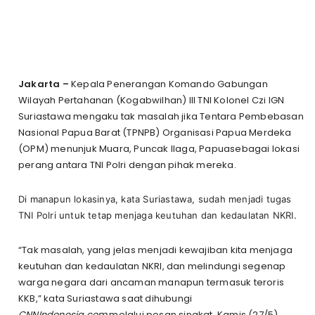
Jakarta –
Kepala Penerangan Komando Gabungan
Wilayah Pertahanan (Kogabwilhan) III TNI Kolonel Czi IGN
Suriastawa mengaku tak masalah jika Tentara Pembebasan
Nasional Papua Barat (TPNPB) Organisasi Papua Merdeka
(OPM) menunjuk Muara, Puncak Ilaga, Papuasebagai lokasi
perang antara TNI Polri dengan pihak mereka.
Di manapun lokasinya, kata Suriastawa, sudah menjadi tugas
TNI Polri untuk tetap menjaga keutuhan dan kedaulatan NKRI.
“Tak masalah, yang jelas menjadi kewajiban kita menjaga
keutuhan dan kedaulatan NKRI, dan melindungi segenap
warga negara dari ancaman manapun termasuk teroris
KKB,” kata Suriastawa saat dihubungi
CNNIndonesia.com
melalui pesan singkat, Kamis (27/5).