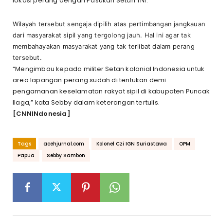
lokasi perang dengan Pasukan Setan TNI.
Wilayah tersebut sengaja dipilih atas pertimbangan jangkauan
dari masyarakat sipil yang tergolong jauh. Hal ini agar tak
membahayakan masyarakat yang tak terlibat dalam perang
tersebut.
“Mengimbau kepada militer Setan kolonial Indonesia untuk
area lapangan perang sudah di tentukan demi
pengamanan keselamatan rakyat sipil di kabupaten Puncak
Ilaga,” kata Sebby dalam keterangan tertulis.
[CNNINdonesia]
Tags
acehjurnal.com
Kolonel Czi IGN Suriastawa
OPM
Papua
Sebby Sambon