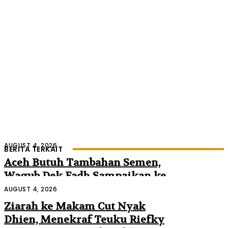
AUGUST 4, 2026
BERITA TERKAIT
Aceh Butuh Tambahan Semen,
Wagub Dek Fadh Sampaikan ke
Mendagri dan Danantara
AUGUST 4, 2026
Ziarah ke Makam Cut Nyak
Dhien, Menekraf Teuku Riefky