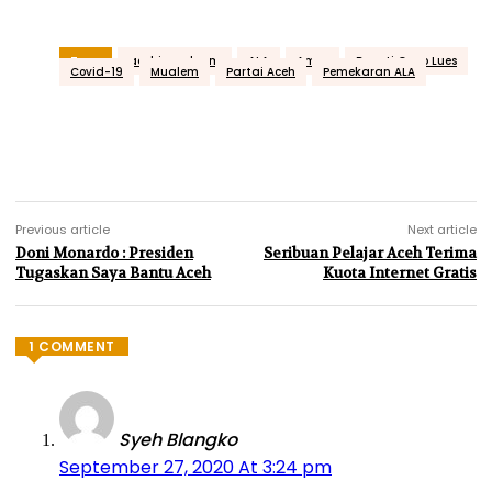
Tags
acehjurnal.com
ALA
Amru
Bupati Gayo Lues
Covid-19
Mualem
Partai Aceh
Pemekaran ALA
Previous article
Next article
Doni Monardo : Presiden
Seribuan Pelajar Aceh Terima
Tugaskan Saya Bantu Aceh
Kuota Internet Gratis
1 COMMENT
Syeh Blangko
September 27, 2020 At 3:24 pm