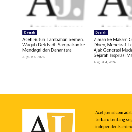
Daerah
Daerah
Aceh Butuh Tambahan Semen,
Ziarah ke Makam C
Wagub Dek Fadh Sampaikan ke
Dhien, Menekraf Te
Mendagri dan Danantara
Ajak Generasi Muda
Sejarah Inspirasi 
August 4, 2026
August 4, 2026
Acehjurnal.com ada
terbaru tentang seg
independen kami me