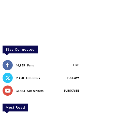
Stay Connected
LIKE
16,985
Fans
FOLLOW
2,458
Followers
SUBSCRIBE
61,453
Subscribers
Must Read