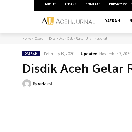
ABOUT
REDAKSI
CONTACT
PRIVACY POLI
DAERAH
N
Home
Daerah
Disdik Aceh Gelar Rakor Ujian Nasional
February 13, 2020
Updated:
November 3, 2020
DAERAH
Disdik Aceh Gelar 
By
redaksi