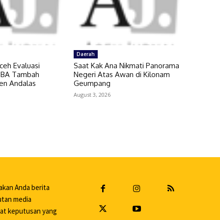
Daerah
ceh Evaluasi
Saat Kak Ana Nikmati Panorama
 SBA Tambah
Negeri Atas Awan di Kilonam
en Andalas
Geumpang
August 3, 2026
akan Anda berita
putan media
uat keputusan yang