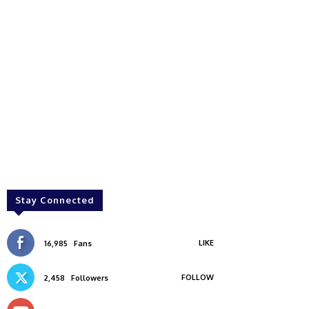
Stay Connected
LIKE
16,985
Fans
FOLLOW
2,458
Followers