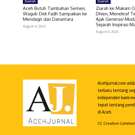
Daerah
Daerah
Aceh Butuh Tambahan Semen,
Ziarah ke Makam C
Wagub Dek Fadh Sampaikan ke
Dhien, Menekraf Te
Mendagri dan Danantara
Ajak Generasi Muda
Sejarah Inspirasi 
August 4, 2026
August 4, 2026
Acehjurnal.com ada
terbaru tentang seg
independen kami me
tepat tentang pemba
di Aceh.
CC Creative Commons