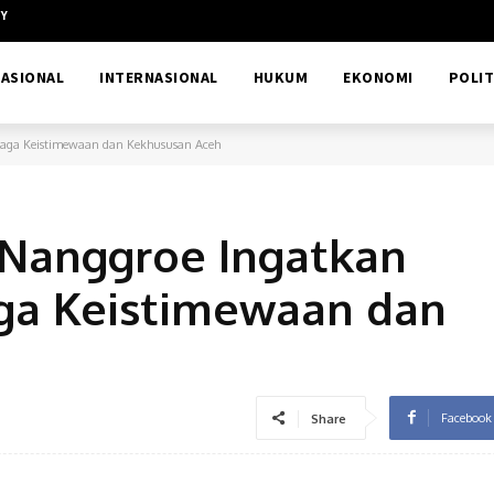
CY
ASIONAL
INTERNASIONAL
HUKUM
EKONOMI
POLIT
baga Keistimewaan dan Kekhususan Aceh
 Nanggroe Ingatkan
ga Keistimewaan dan
Facebook
Share