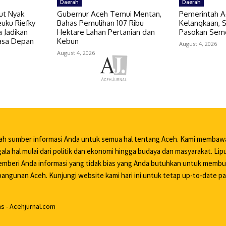
Daerah
Daerah
ut Nyak
Gubernur Aceh Temui Mentan,
Pemerintah A
uku Riefky
Bahas Pemulihan 107 Ribu
Kelangkaan,
 Jadikan
Hektare Lahan Pertanian dan
Pasokan Sem
Masa Depan
Kebun
August 4, 2026
August 4, 2026
lah sumber informasi Anda untuk semua hal tentang Aceh. Kami membaw
ala hal mulai dari politik dan ekonomi hingga budaya dan masyarakat. Li
mberi Anda informasi yang tidak bias yang Anda butuhkan untuk memb
ngunan Aceh. Kunjungi website kami hari ini untuk tetap up-to-date pa
 - Acehjurnal.com