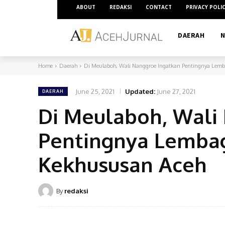
ABOUT
REDAKSI
CONTACT
PRIVACY POLI
DAERAH
N
Home
Daerah
Di Meulaboh, Wali Nanggroe Ingatkan Pentingnya Lem
June 25, 2021
Updated:
June 27, 2021
DAERAH
Di Meulaboh, Wali
Pentingnya Lemba
Kekhususan Aceh
By
redaksi