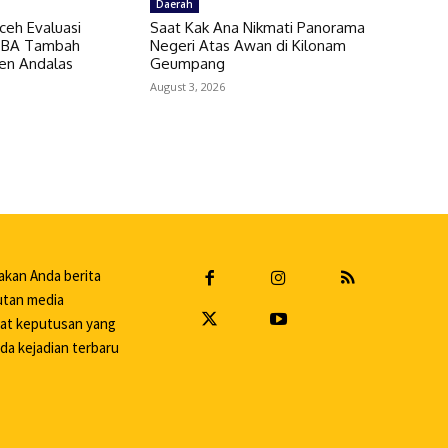
Daerah
ceh Evaluasi
Saat Kak Ana Nikmati Panorama
 SBA Tambah
Negeri Atas Awan di Kilonam
en Andalas
Geumpang
August 3, 2026
akan Anda berita
putan media
uat keputusan yang
da kejadian terbaru