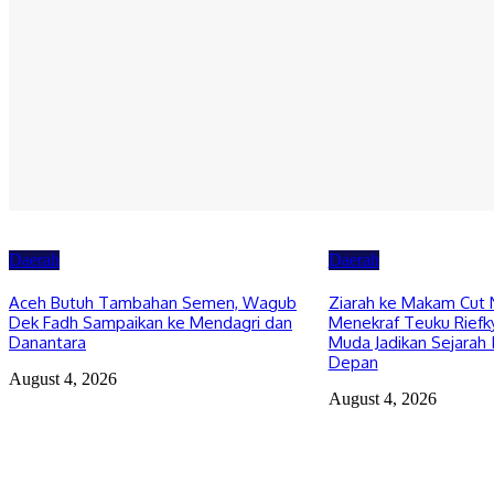
Daerah
Pemerintah Aceh Evaluasi Kelangkaan, SBA
Tambah Pasokan Semen Andalas
August 4, 2026
Daerah
Daerah
Aceh Butuh Tambahan Semen, Wagub
Ziarah ke Makam Cut 
Dek Fadh Sampaikan ke Mendagri dan
Menekraf Teuku Riefky
Danantara
Muda Jadikan Sejarah 
Depan
August 4, 2026
August 4, 2026