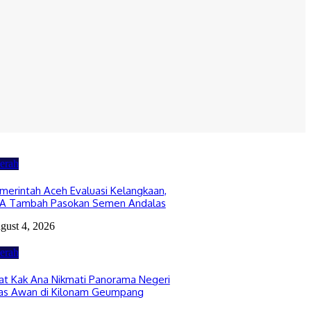
erah
merintah Aceh Evaluasi Kelangkaan,
A Tambah Pasokan Semen Andalas
gust 4, 2026
erah
at Kak Ana Nikmati Panorama Negeri
as Awan di Kilonam Geumpang