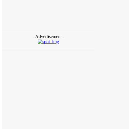
Aceh Butuh Tambahan Semen, Wagub Dek
Fadh Sampaikan ke Mendagri dan Danantara
redaksi
-
August 4, 2026
- Advertisement -
Daerah
Ziarah ke Makam Cut Nyak Dhien, Menekraf
Teuku Riefky Ajak Generasi Muda Jadikan
Sejarah Inspirasi Masa Depan
August 4, 2026
Daerah
Gubernur Aceh Temui Mentan, Bahas
Pemulihan 107 Ribu Hektare Lahan Pertanian
dan Kebun
August 4, 2026