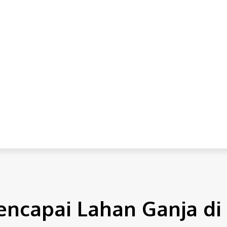
IONAL
INTERNASIONAL
HUKUM
EKONOMI
POLITI
encapai Lahan Ganja di