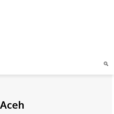
LAIN
K
AGAMA
 Aceh