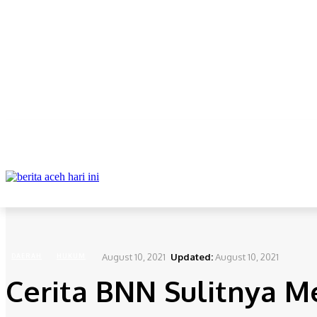
ABOUT
REDAKSI
CONTACT
PRIVACY POLICY
DAERAH
NAS
Home
Daerah
Cerita BNN Sulitnya Mencapai Lahan Ganja di Aceh
August 10, 2021
Updated:
August 10, 2021
DAERAH
HUKUM
Cerita BNN Sulitnya M