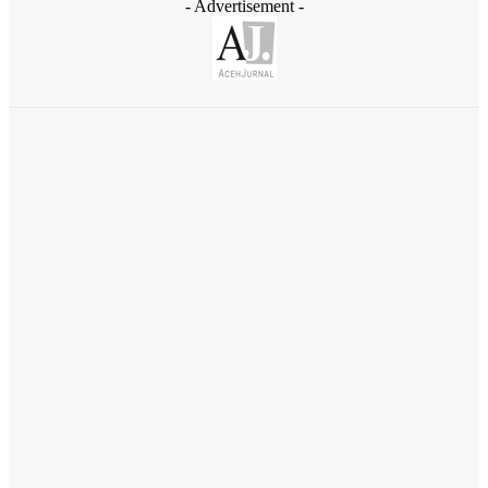
- Advertisement -
Daerah
Aceh Butuh Tambahan Semen, Wagub Dek Fadh Sampaikan
ke Mendagri dan Danantara
August 4, 2026
Daerah
Ziarah ke Makam Cut Nyak Dhien, Menekraf Teuku Riefky Ajak
Generasi Muda Jadikan Sejarah Inspirasi Masa Depan
August 4, 2026
Daerah
Gubernur Aceh Temui Mentan, Bahas Pemulihan 107 Ribu
Hektare Lahan Pertanian dan Kebun