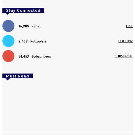
Stay Connected
LIKE
16,985
Fans
FOLLOW
2,458
Followers
SUBSCRIBE
61,453
Subscribers
Must Read
Daerah
DPMPTSP Aceh Perkuat Kemitraan Dagang antara
Aceh dan Malaysia
Redaksi
-
August 9, 2026