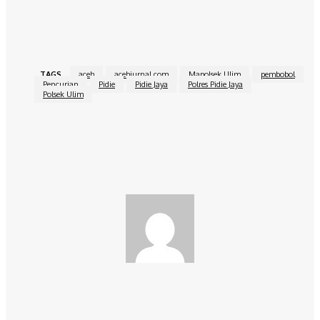
Saat ini, pelaku kini telah diamankan di Mapolsek Ulim dilakukan
proses penyelidikan lebih lanjut. []
TAGS
aceh
acehjurnal.com
Mapolsek Ulim
pembobol
Pencurian
Pidie
Pidie Jaya
Polres Pidie Jaya
Polsek Ulim
Facebook
Twitter
Pinterest
WhatsApp
redaksi