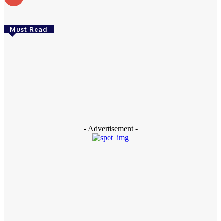
Must Read
Daerah
Aceh Butuh Tambahan Semen, Wagub Dek Fadh
Sampaikan ke Mendagri dan Danantara
redaksi
-
August 4, 2026
- Advertisement -
Daerah
Ziarah ke Makam Cut Nyak Dhien, Menekraf Teuku Riefky Ajak
Generasi Muda Jadikan Sejarah Inspirasi Masa Depan
August 4, 2026