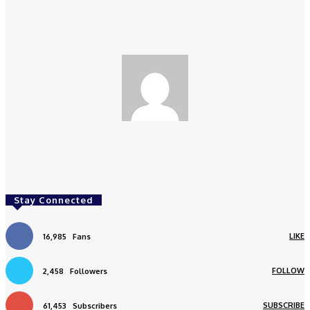
redaksi
Stay Connected
LIKE
16,985
Fans
FOLLOW
2,458
Followers
SUBSCRIBE
61,453
Subscribers