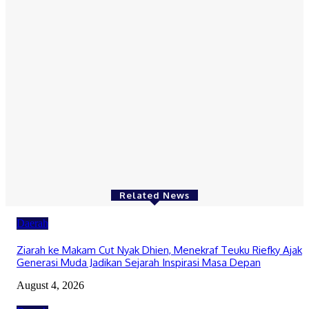
Daerah
Gubernur Aceh Temui Mentan, Bahas Pemulihan 107 Ribu
Hektare Lahan Pertanian dan Kebun
August 4, 2026
Daerah
Pemerintah Aceh Evaluasi Kelangkaan, SBA Tambah Pasokan
Semen Andalas
August 4, 2026
Related News
Daerah
Ziarah ke Makam Cut Nyak Dhien, Menekraf Teuku Riefky Ajak
Generasi Muda Jadikan Sejarah Inspirasi Masa Depan
August 4, 2026