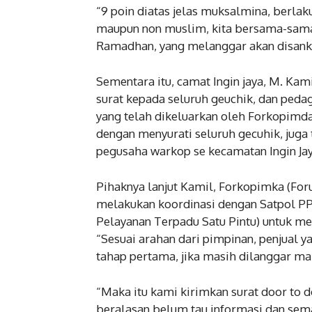
“9 poin diatas jelas muksalmina, berla
maupun non muslim, kita bersama-sama
Ramadhan, yang melanggar akan disank
Sementara itu, camat Ingin jaya, M. Ka
surat kepada seluruh geuchik, dan pedag
yang telah dikeluarkan oleh Forkopimda
dengan menyurati seluruh gecuhik, ju
pegusaha warkop se kecamatan Ingin Jay
Pihaknya lanjut Kamil, Forkopimka (Fo
melakukan koordinasi dengan Satpol 
Pelayanan Terpadu Satu Pintu) untuk me
“Sesuai arahan dari pimpinan, penjual 
tahap pertama, jika masih dilanggar maka
“Maka itu kami kirimkan surat door to 
beralasan belum tau informasi dan semac