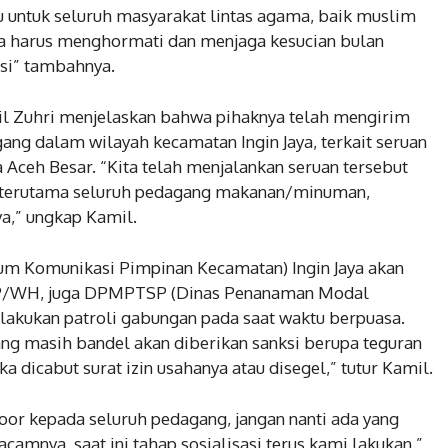
ku untuk seluruh masyarakat lintas agama, baik muslim
 harus menghormati dan menjaga kesucian bulan
si” tambahnya.
mil Zuhri menjelaskan bahwa pihaknya telah mengirim
ang dalam wilayah kecamatan Ingin Jaya, terkait seruan
 Aceh Besar. “Kita telah menjalankan seruan tersebut
ga terutama seluruh pedagang makanan/minuman,
a,” ungkap Kamil.
rum Komunikasi Pimpinan Kecamatan) Ingin Jaya akan
PP/WH, juga DPMPTSP (Dinas Penanaman Modal
lakukan patroli gabungan pada saat waktu berpuasa.
yang masih bandel akan diberikan sanksi berupa teguran
 dicabut surat izin usahanya atau disegel,” tutur Kamil.
door kepada seluruh pedagang, jangan nanti ada yang
amnya, saat ini tahap sosialisasi terus kami lakukan,”