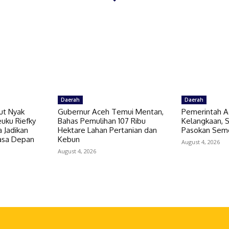
Daerah
Daerah
ut Nyak
Gubernur Aceh Temui Mentan,
Pemerintah A
uku Riefky
Bahas Pemulihan 107 Ribu
Kelangkaan,
 Jadikan
Hektare Lahan Pertanian dan
Pasokan Sem
Masa Depan
Kebun
August 4, 2026
August 4, 2026