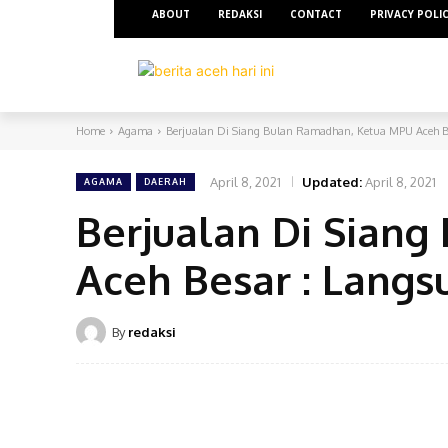
ABOUT
REDAKSI
CONTACT
PRIVACY POLI
DAERAH
N
Home
Agama
Berjualan Di Siang Bulan Ramadhan, Ketua MPU Aceh Bes
April 8, 2021
Updated:
April 8, 2021
AGAMA
DAERAH
Berjualan Di Sian
Aceh Besar : Langsu
By
redaksi