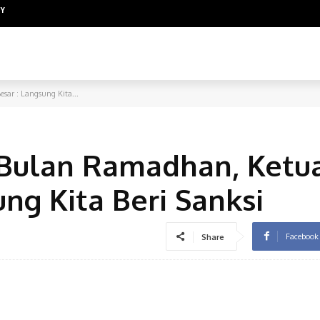
CY
ASIONAL
INTERNASIONAL
HUKUM
EKONOMI
POL
ar : Langsung Kita...
g Bulan Ramadhan, Ket
ng Kita Beri Sanksi
Facebook
Share