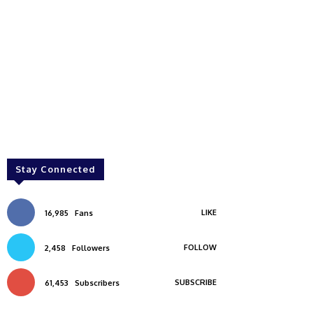
Stay Connected
LIKE
16,985
Fans
FOLLOW
2,458
Followers
SUBSCRIBE
61,453
Subscribers