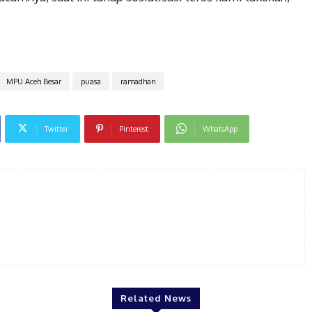
MPU Aceh Besar
puasa
ramadhan
Twitter
Pinterest
WhatsApp
Related News