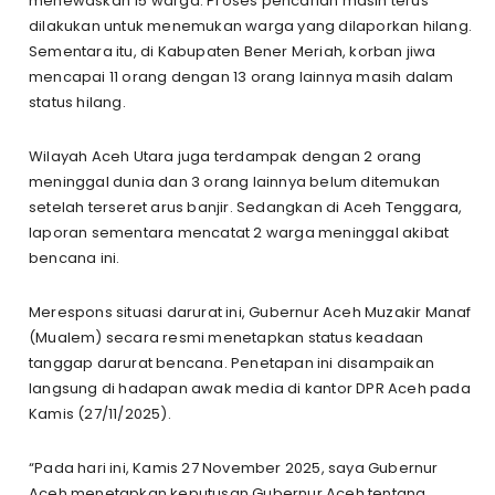
menewaskan 15 warga. Proses pencarian masih terus
dilakukan untuk menemukan warga yang dilaporkan hilang.
Sementara itu, di Kabupaten Bener Meriah, korban jiwa
mencapai 11 orang dengan 13 orang lainnya masih dalam
status hilang.
Wilayah Aceh Utara juga terdampak dengan 2 orang
meninggal dunia dan 3 orang lainnya belum ditemukan
setelah terseret arus banjir. Sedangkan di Aceh Tenggara,
laporan sementara mencatat 2 warga meninggal akibat
bencana ini.
Merespons situasi darurat ini, Gubernur Aceh Muzakir Manaf
(Mualem) secara resmi menetapkan status keadaan
tanggap darurat bencana. Penetapan ini disampaikan
langsung di hadapan awak media di kantor DPR Aceh pada
Kamis (27/11/2025).
“Pada hari ini, Kamis 27 November 2025, saya Gubernur
Aceh menetapkan keputusan Gubernur Aceh tentang