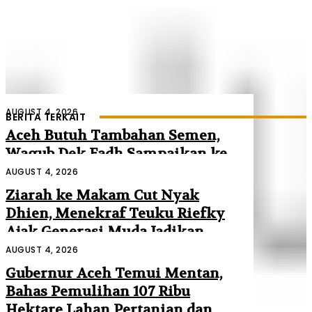
AUGUST 4, 2026
BERITA TERKAIT
Aceh Butuh Tambahan Semen,
Wagub Dek Fadh Sampaikan ke
Mendagri dan Danantara
AUGUST 4, 2026
Ziarah ke Makam Cut Nyak
Dhien, Menekraf Teuku Riefky
Ajak Generasi Muda Jadikan
Sejarah Inspirasi Masa Depan
AUGUST 4, 2026
Gubernur Aceh Temui Mentan,
Bahas Pemulihan 107 Ribu
Hektare Lahan Pertanian dan