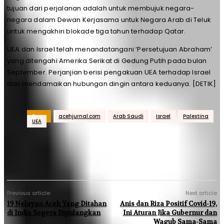
tujuan dari perjalanan adalah untuk membujuk negara-
negara dalam Dewan Kerjasama untuk Negara Arab di Teluk
untuk mengakhiri blokade tiga tahun terhadap Qatar.
UEA dan Israel telah menandatangani ‘Persetujuan Abraham’
yang ditengahi Amerika Serikat di Gedung Putih pada bulan
September. Perjanjian berisi pengakuan UEA terhadap Israel
dan mendamaikan hubungan dingin antara keduanya. [DETIK]
Tags
acehjurnal.com
Arab Saudi
Israel
Palestina
UEA
Previous article
Next article
19 Nelayan Aceh Yang Ditahan
Anis dan Riza Positif Covid-19,
di India Segera Dipulangkan
Ini Aturan Jika Gubernur dan
Wagub Sama-Sama