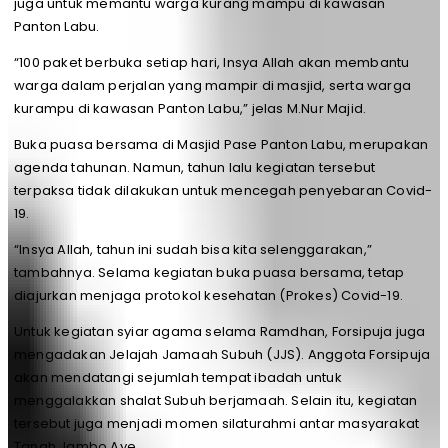
juga untuk memantu warga kurang mampu di kawasan
Panton Labu.
“100 paket berbuka setiap hari, Insya Allah akan membantu
warga dalam perjalan yang mampir di masjid, serta warga
kurampu di kawasan Panton Labu,” jelas M.Nur Majid.
Buka puasa bersama di Masjid Pase Panton Labu, merupakan
agenda tahunan. Namun, tahun lalu kegiatan tersebut
terpaksa tidak dilakukan untuk mencegah penyebaran Covid-
19.
“Insya Allah, tahun ini sudah bisa kita selenggarakan,”
tambahnya. Selama kegiatan buka puasa bersama, tetap
diajurkan menjaga protokol kesehatan (Prokes) Covid-19.
Untuk kegiatan syiar agama selama Ramdhan, Forsipuja juga
mengadakan Jelajah Jamaah Subuh (JJS). Anggota Forsipuja
akan mendatangi sejumlah tempat ibadah untuk
menggalakkan shalat Subuh berjamaah. Selain itu, kegiatan
tersebut juga menjadi momen silaturahmi antar masyarakat
Tanah Jambo Aye.