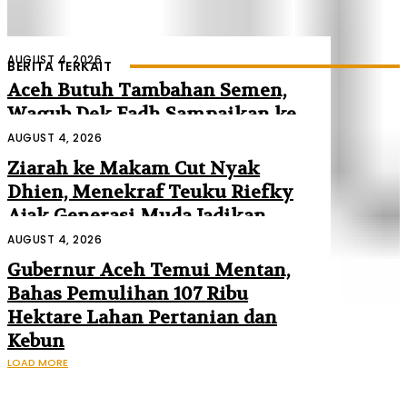
AUGUST 4, 2026
BERITA TERKAIT
Aceh Butuh Tambahan Semen,
Wagub Dek Fadh Sampaikan ke
Mendagri dan Danantara
AUGUST 4, 2026
Ziarah ke Makam Cut Nyak
Dhien, Menekraf Teuku Riefky
Ajak Generasi Muda Jadikan
Sejarah Inspirasi Masa Depan
AUGUST 4, 2026
Gubernur Aceh Temui Mentan,
Bahas Pemulihan 107 Ribu
Hektare Lahan Pertanian dan
Kebun
LOAD MORE