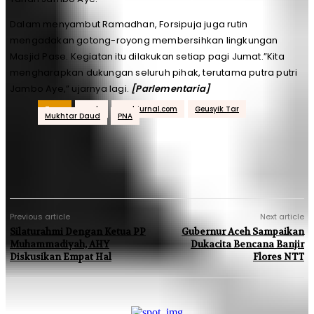
Dalam menyambut Ramadhan, Forsipuja juga rutin
mengadakan gotong-royong membersihkan lingkungan
Masjid Pase. Kegiatan itu dilakukan setiap pagi Jumat.”Kita
mengharapkan dukungan seluruh pihak, terutama putra putri
Jambo Aye,” ujarnya lagi.
[Parlementaria]
Tags
aceh
acehjurnal.com
Geusyik Tar
Mukhtar Daud
PNA
Previous article
Next article
Silaturahmi Dengan Ketua PP
Gubernur Aceh Sampaikan
Muhammadiyah, AHY
Dukacita Bencana Banjir
Diskusikan Empat Hal
Flores NTT