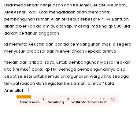
Usai mendengar penjelasan dari Keuchik Geuceu Meunara,
Aidil Azhari, Wali Kota mengatakan akan membantu
pembangunan rumah Allah tersebut sebesar RP 1 M. Bantuan
akan diberikan dalam dua tahap, masing-masing Rp 500 juta
dalam pertahun anggaran.
Ia meminta Keuchik dan panitia pembangunan masjid segera
menyusun proposal dan menyerahkan kepada dirinya.
“Selain dari pribadi saya, untuk pembangunan Masjid ini akan
kita (Pemko) bantu Rp 1 M. Semoga pembangunannya bisa
cepat selesai untuk kemudian digunakan warga kita sebagai
tempat ibadah dan kegiatan keislaman lainnya,” kata
Aminullah.[]
Tags
aceh
acehjurnal.com
Aminullah Usman
Banda Aceh
Gemilang
Walikota Banda Aceh