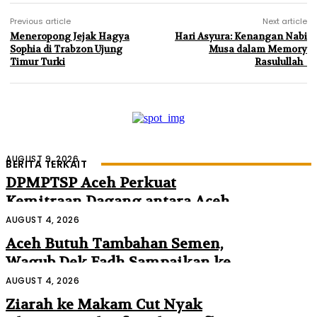
Previous article
Next article
Meneropong Jejak Hagya
Hari Asyura: Kenangan Nabi
Sophia di Trabzon Ujung
Musa dalam Memory
Timur Turki
Rasulullah
AUGUST 9, 2026
BERITA TERKAIT
DPMPTSP Aceh Perkuat
Kemitraan Dagang antara Aceh
dan Malaysia
AUGUST 4, 2026
Aceh Butuh Tambahan Semen,
Wagub Dek Fadh Sampaikan ke
Mendagri dan Danantara
AUGUST 4, 2026
Ziarah ke Makam Cut Nyak