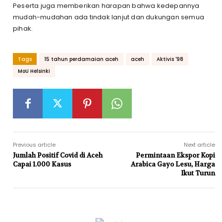
Peserta juga memberikan harapan bahwa kedepannya
mudah-mudahan ada tindak lanjut dan dukungan semua
pihak.
Tags
15 tahun perdamaian aceh
aceh
Aktivis '98
MoU Helsinki
Previous article
Next article
Jumlah Positif Covid di Aceh
Permintaan Ekspor Kopi
Capai 1.000 Kasus
Arabica Gayo Lesu, Harga
Ikut Turun