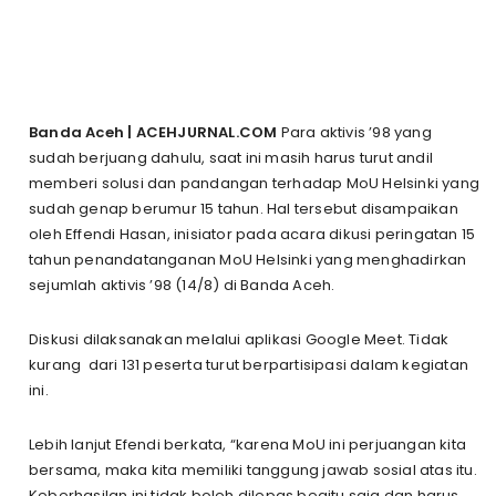
Banda Aceh | ACEHJURNAL.COM
Para aktivis ’98 yang
sudah berjuang dahulu, saat ini masih harus turut andil
memberi solusi dan pandangan terhadap MoU Helsinki yang
sudah genap berumur 15 tahun. Hal tersebut disampaikan
oleh Effendi Hasan, inisiator pada acara dikusi peringatan 15
tahun penandatanganan MoU Helsinki yang menghadirkan
sejumlah aktivis ’98 (14/8) di Banda Aceh.
Diskusi dilaksanakan melalui aplikasi Google Meet. Tidak
kurang dari 131 peserta turut berpartisipasi dalam kegiatan
ini.
Lebih lanjut Efendi berkata, “karena MoU ini perjuangan kita
bersama, maka kita memiliki tanggung jawab sosial atas itu.
Keberhasilan ini tidak boleh dilepas begitu saja dan harus