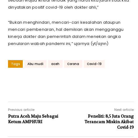
sebuah wujud ikhtiar terbaik yang harus kita jalani saat kita
dinyatakan positif covid-19 oleh dokter ahli,”
“Bukan menghindari, mencari-cari kesalahan ataupun
mencari pembenaran, hal demikian akan mengganggu
kinerja dokter dan pemerintah dalam menekan angka
penularan wabah pandemi ini,” ujarnya (yt/ajnn)
Tags
Abu mudi
aceh
Corona
Covid-19
Previous article
Next article
Putra Aceh Maju Sebagai
Peneliti: 8,5 Juta Orang
Ketum AMPHURI
Terancam Miskin Akibat
Covid-19