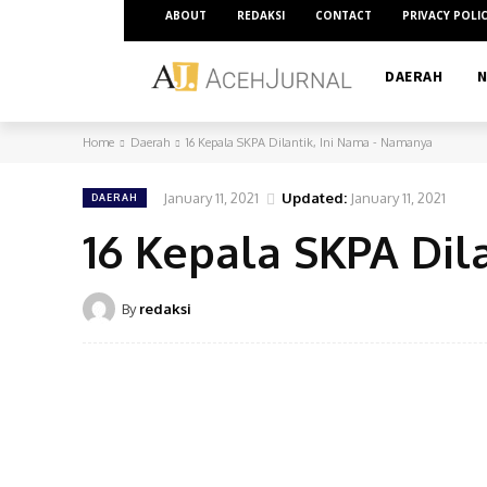
ABOUT
REDAKSI
CONTACT
PRIVACY POLI
DAERAH
N
Home
Daerah
16 Kepala SKPA Dilantik, Ini Nama - Namanya
January 11, 2021
Updated:
January 11, 2021
DAERAH
16 Kepala SKPA Dil
By
redaksi