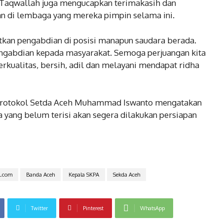
 Taqwallah juga mengucapkan terimakasih dan
an di lembaga yang mereka pimpin selama ini.
kan pengabdian di posisi manapun saudara berada.
ngabdian kepada masyarakat. Semoga perjuangan kita
kualitas, bersih, adil dan melayani mendapat ridha
 Protokol Setda Aceh Muhammad Iswanto mengatakan
a yang belum terisi akan segera dilakukan persiapan
l.com
Banda Aceh
Kepala SKPA
Sekda Aceh
Twitter
Pinterest
WhatsApp