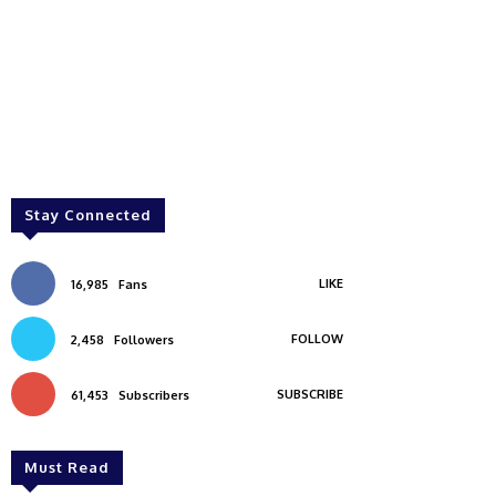
Stay Connected
LIKE
16,985
Fans
FOLLOW
2,458
Followers
SUBSCRIBE
61,453
Subscribers
Must Read