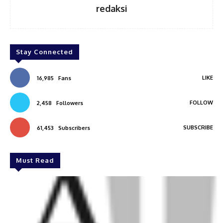
redaksi
Stay Connected
LIKE
16,985
Fans
FOLLOW
2,458
Followers
SUBSCRIBE
61,453
Subscribers
Must Read