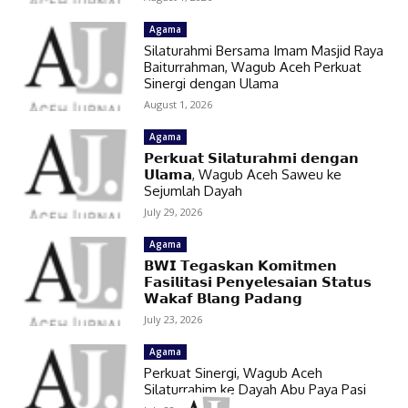
Agama
Silaturahmi Bersama Imam Masjid Raya
Baiturrahman, Wagub Aceh Perkuat
Sinergi dengan Ulama
August 1, 2026
Agama
𝗣𝗲𝗿𝗸𝘂𝗮𝘁 𝗦𝗶𝗹𝗮𝘁𝘂𝗿𝗮𝗵𝗺𝗶 𝗱𝗲𝗻𝗴𝗮𝗻
𝗨𝗹𝗮𝗺𝗮, Wagub Aceh Saweu ke
Sejumlah Dayah
July 29, 2026
Agama
𝗕𝗪𝗜 𝗧𝗲𝗴𝗮𝘀𝗸𝗮𝗻 𝗞𝗼𝗺𝗶𝘁𝗺𝗲𝗻
𝗙𝗮𝘀𝗶𝗹𝗶𝘁𝗮𝘀𝗶 𝗣𝗲𝗻𝘆𝗲𝗹𝗲𝘀𝗮𝗶𝗮𝗻 𝗦𝘁𝗮𝘁𝘂𝘀
𝗪𝗮𝗸𝗮𝗳 𝗕𝗹𝗮𝗻𝗴 𝗣𝗮𝗱𝗮𝗻𝗴
July 23, 2026
Agama
Perkuat Sinergi, Wagub Aceh
Silaturrahim ke Dayah Abu Paya Pasi