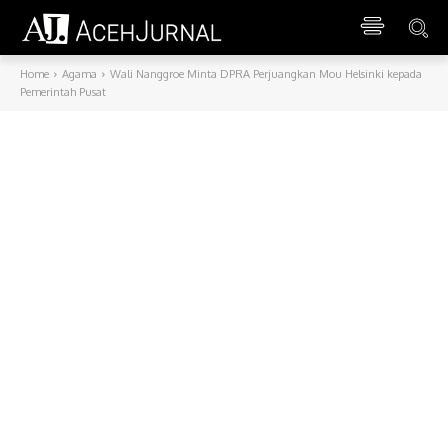
Home
Agama
Wali Nanggroe Minta DPRA Perjuangkan Mou Helsinki kepada
Pemerintah Pusat