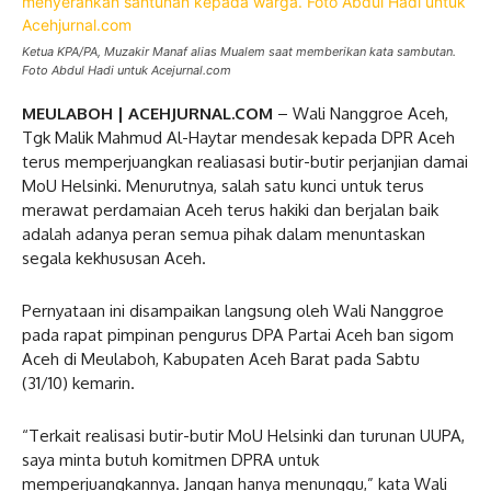
Ketua KPA/PA, Muzakir Manaf alias Mualem saat memberikan kata sambutan.
Foto Abdul Hadi untuk Acejurnal.com
MEULABOH | ACEHJURNAL.COM
– Wali Nanggroe Aceh,
Tgk Malik Mahmud Al-Haytar mendesak kepada DPR Aceh
terus memperjuangkan realiasasi butir-butir perjanjian damai
MoU Helsinki. Menurutnya, salah satu kunci untuk terus
merawat perdamaian Aceh terus hakiki dan berjalan baik
adalah adanya peran semua pihak dalam menuntaskan
segala kekhususan Aceh.
Pernyataan ini disampaikan langsung oleh Wali Nanggroe
pada rapat pimpinan pengurus DPA Partai Aceh ban sigom
Aceh di Meulaboh, Kabupaten Aceh Barat pada Sabtu
(31/10) kemarin.
“Terkait realisasi butir-butir MoU Helsinki dan turunan UUPA,
saya minta butuh komitmen DPRA untuk
memperjuangkannya. Jangan hanya menunggu,” kata Wali